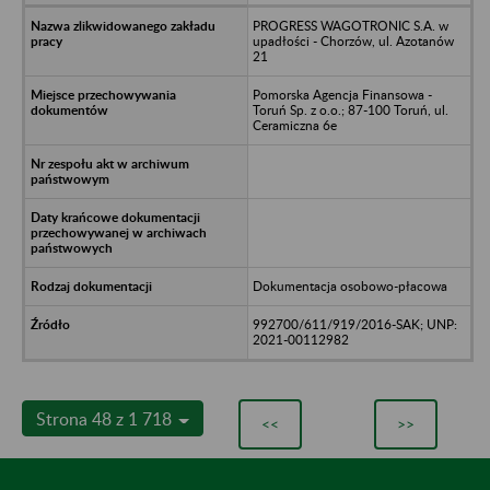
PROGRESS WAGOTRONIC S.A. w
upadłości - Chorzów, ul. Azotanów
21
Pomorska Agencja Finansowa -
Toruń Sp. z o.o.; 87-100 Toruń, ul.
Ceramiczna 6e
Dokumentacja osobowo-płacowa
992700/611/919/2016-SAK; UNP:
2021-00112982
Strona 48 z 1 718
<<
>>