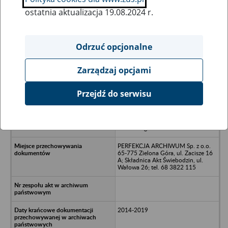
ostatnia aktualizacja 19.08.2024 r.
Wszystkie uwagi można przesyłać poprzez
formularz
Odrzuć opcjonalne
Zarządzaj opcjami
Ukryj wszystkie pozycje bazy
Przejdź do serwisu
Polskie Centrum Hurtowe Alkoholi
Sp. z o.o. ;Spółka Komandytowo-
Akcyjna - Zielona Góra; ul. Gen. J.
Sowińskiego 42a
PERFEKCJA ARCHIWUM Sp. z o.o.
65-775 Zielona Góra, ul. Zacisze 16
A; Składnica Akt Świebodzin, ul.
Wałowa 26; tel. 68 3822 115
2014-2019