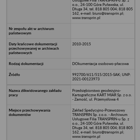
Usługowe Filia TRANSPRIN-u Sp. z
o.o., 24-100 Góra Puławska, ul.
Długa 34, tel. 818 805 004; 818 805
162, e-mail: biuro@transprin.pl;
www.transprin.pl
2010-2015
DOkumentacja osobowo-płacowa
992700/611/515/2015-SAK; UNP:
2021-00123973
Przedsiębiorstwo geodezyjno-
Kartograficzne KART MIAR Sp. z o.o.
- Zamość, ul. Przemysłowa 4
Zakład Spedycyjno-Przewozowy
TRANSPRIN Sp. z.o.o. - Archiwum
Usługowe Filia TRANSPRIN-u Sp. z
o.o., 24-100 Góra Puławska, ul.
Długa 34, tel. 818 805 004; 818 805
162, e-mail: biuro@transprin.pl;
www.transprin.pl