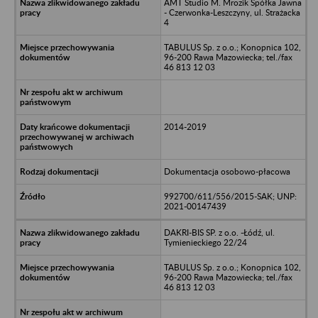
AMT Studio M. Mrozik Spółka Jawna
- Czerwonka-Leszczyny, ul. Strażacka
4
TABULUS Sp. z o.o.; Konopnica 102,
96-200 Rawa Mazowiecka; tel./fax
46 813 12 03
2014-2019
Dokumentacja osobowo-płacowa
992700/611/556/2015-SAK; UNP:
2021-00147439
DAKRI-BIS SP. z o.o. -Łódź, ul.
Tymienieckiego 22/24
TABULUS Sp. z o.o.; Konopnica 102,
96-200 Rawa Mazowiecka; tel./fax
46 813 12 03