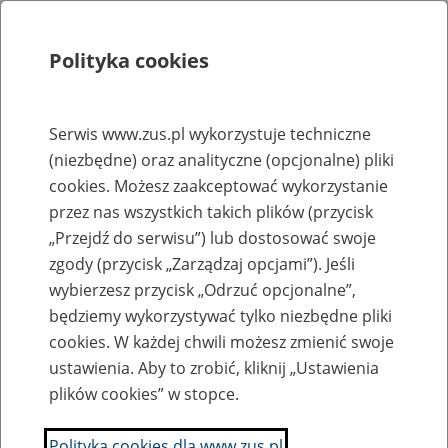
Polityka cookies
Szukaj
Menu
Serwis www.zus.pl wykorzystuje techniczne
(niezbędne) oraz analityczne (opcjonalne) pliki
Rejestry, ewidencje i archiwa
cookies. Możesz zaakceptować wykorzystanie
Baza zlikwidowanych lub
przez nas wszystkich takich plików (przycisk
„Przejdź do serwisu”) lub dostosować swoje
przekształconych zakładów pracy
zgody (przycisk „Zarządzaj opcjami”). Jeśli
wybierzesz przycisk „Odrzuć opcjonalne”,
Nazwa zakładu pracy:
będziemy wykorzystywać tylko niezbędne pliki
cookies. W każdej chwili możesz zmienić swoje
ustawienia. Aby to zrobić, kliknij „Ustawienia
plików cookies” w stopce.
SZUKAJ
Polityka cookies dla www.zus.pl