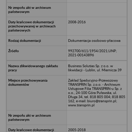
2008-2016
Dokumentacja osobowo-płacowa
992700/611/1954/2021;UNP;
2021-00143896
Business Solutias Sp. z o.o. w
likwidacji - Lublin, ul. Miernicza 39
Zakład Spedycyjno-Przewozowy
TRANSPRIN Sp. z.o.o. - Archiwum
Usługowe Filia TRANSPRIN-u Sp. z
o.o., 24-100 Góra Puławska, ul.
Długa 34, tel. 818 805 004; 818 805
162, e-mail: biuro@transprin.pl;
www.transprin.pl
2005-2018