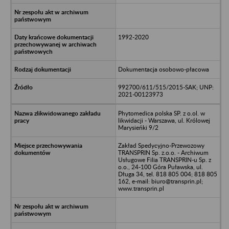
1992-2020
Dokumentacja osobowo-płacowa
992700/611/515/2015-SAK; UNP:
2021-00123973
Phytomedica polska SP. z o.ol. w
likwidacji - Warszawa, ul. Królowej
Marysieńki 9/2
Zakład Spedycyjno-Przewozowy
TRANSPRIN Sp. z.o.o. - Archiwum
Usługowe Filia TRANSPRIN-u Sp. z
o.o., 24-100 Góra Puławska, ul.
Długa 34, tel. 818 805 004; 818 805
162, e-mail: biuro@transprin.pl;
www.transprin.pl