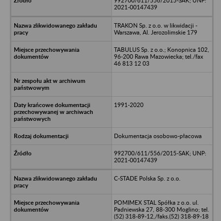
992700/611/556/2015-SAK; UNP:
2021-00147439
TRAKON Sp. z o.o. w likwidacji -
Warszawa, Al. Jerozolimskie 179
TABULUS Sp. z o.o.; Konopnica 102,
96-200 Rawa Mazowiecka; tel./fax
46 813 12 03
1991-2020
Dokumentacja osobowo-płacowa
992700/611/556/2015-SAK; UNP:
2021-00147439
C-STADE Polska Sp. z o.o.
POMIMEX STAL Spółka z o.o. ul.
Padniewska 27, 88-300 Moglino; tel.
(52) 318-89-12,/faks.(52) 318-89-18