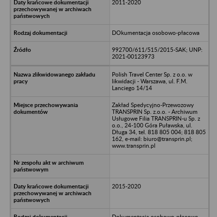
2011-2020
DOkumentacja osobowo-płacowa
992700/611/515/2015-SAK; UNP:
2021-00123973
Polish Travel Center Sp. z o.o. w
likwidacji - Warszawa, ul. F.M.
Lanciego 14/14
Zakład Spedycyjno-Przewozowy
TRANSPRIN Sp. z.o.o. - Archiwum
Usługowe Filia TRANSPRIN-u Sp. z
o.o., 24-100 Góra Puławska, ul.
Długa 34, tel. 818 805 004; 818 805
162, e-mail: biuro@transprin.pl;
www.transprin.pl
2015-2020
Dokumentacja osobowo-płacowa