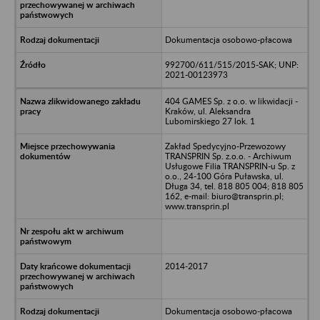
Dokumentacja osobowo-płacowa
992700/611/515/2015-SAK; UNP:
2021-00123973
404 GAMES Sp. z o.o. w likwidacji -
Kraków, ul. Aleksandra
Lubomirskiego 27 lok. 1
Zakład Spedycyjno-Przewozowy
TRANSPRIN Sp. z.o.o. - Archiwum
Usługowe Filia TRANSPRIN-u Sp. z
o.o., 24-100 Góra Puławska, ul.
Długa 34, tel. 818 805 004; 818 805
162, e-mail: biuro@transprin.pl;
www.transprin.pl
2014-2017
Dokumentacja osobowo-płacowa