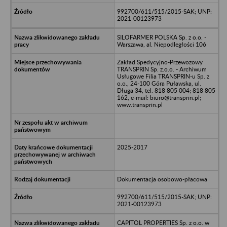
992700/611/515/2015-SAK; UNP:
2021-00123973
SILOFARMER POLSKA Sp. z o.o. -
Warszawa, al. Niepodległości 106
Zakład Spedycyjno-Przewozowy
TRANSPRIN Sp. z.o.o. - Archiwum
Usługowe Filia TRANSPRIN-u Sp. z
o.o., 24-100 Góra Puławska, ul.
Długa 34, tel. 818 805 004; 818 805
162, e-mail: biuro@transprin.pl;
www.transprin.pl
2025-2017
Dokumentacja osobowo-płacowa
992700/611/515/2015-SAK; UNP:
2021-00123973
CAPITOL PROPERTIES Sp. z o.o. w