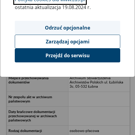
ostatnia aktualizacja 19.08.2024 r.
Wszystkie uwagi można przesyłać poprzez
formularz
Odrzuć opcjonalne
Zarządzaj opcjami
Ukryj wszystkie pozycje bazy
Przejdź do serwisu
Spółdzielnia Pracy "Gryf-Hurt" w
Gryficach, Gryfice
Archiwum Stowarzyszenia
Archiwistów Polskich ul. Łubińska
3c, 05-532 Łubna
osobowo-płacowa