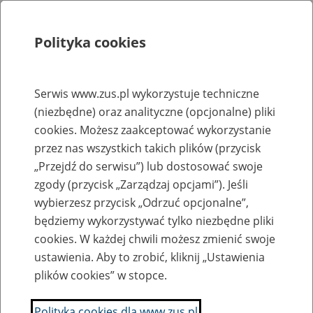
Polityka cookies
Szukaj
Menu
Serwis www.zus.pl wykorzystuje techniczne
(niezbędne) oraz analityczne (opcjonalne) pliki
Rejestry, ewidencje i archiwa
cookies. Możesz zaakceptować wykorzystanie
Baza zlikwidowanych lub
przez nas wszystkich takich plików (przycisk
„Przejdź do serwisu”) lub dostosować swoje
przekształconych zakładów pracy
zgody (przycisk „Zarządzaj opcjami”). Jeśli
wybierzesz przycisk „Odrzuć opcjonalne”,
Nazwa zakładu pracy:
będziemy wykorzystywać tylko niezbędne pliki
cookies. W każdej chwili możesz zmienić swoje
ustawienia. Aby to zrobić, kliknij „Ustawienia
plików cookies” w stopce.
SZUKAJ
Polityka cookies dla www.zus.pl