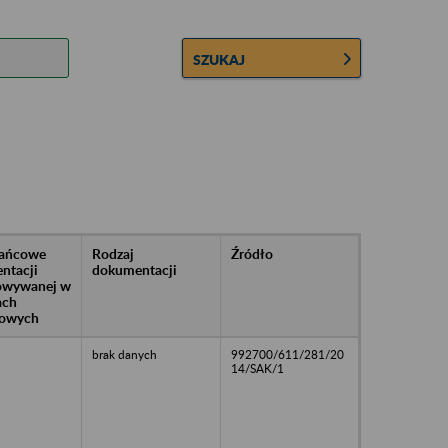
SZUKAJ
rańcowe
Rodzaj
Źródło
ntacji
dokumentacji
owywanej w
ach
owych
brak danych
992700/611/281/20
14/SAK/1