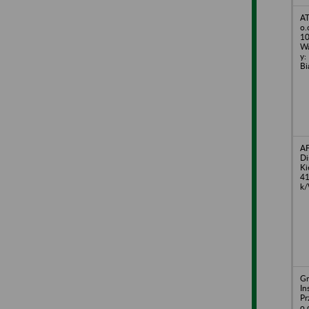
AT
o.
10
Wa
y:
Bi
AF
Di
Ki
41
k/
G
In
Pr
o.