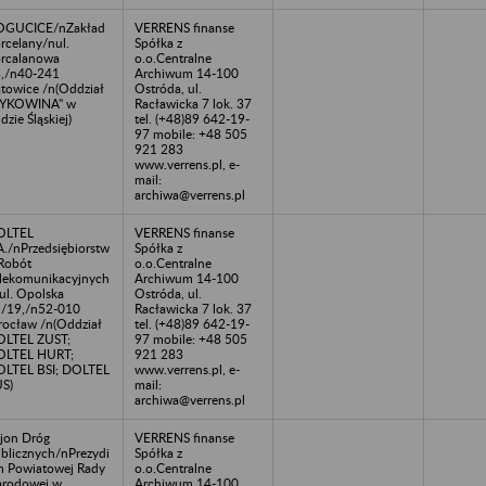
OGUCICE/nZakład
VERRENS finanse
rcelany/nul.
Spółka z
rcalanowa
o.o.Centralne
,/n40-241
Archiwum 14-100
towice /n(Oddział
Ostróda, ul.
BYKOWINA" w
Racławicka 7 lok. 37
dzie Śląskiej)
tel. (+48)89 642-19-
97 mobile: +48 505
921 283
www.verrens.pl, e-
mail:
archiwa@verrens.pl
OLTEL
VERRENS finanse
A./nPrzedsiębiorstw
Spółka z
Robót
o.o.Centralne
lekomunikacyjnych
Archiwum 14-100
ul. Opolska
Ostróda, ul.
/19,/n52-010
Racławicka 7 lok. 37
ocław /n(Oddział
tel. (+48)89 642-19-
LTEL ZUST;
97 mobile: +48 505
OLTEL HURT;
921 283
LTEL BSI; DOLTEL
www.verrens.pl, e-
S)
mail:
archiwa@verrens.pl
jon Dróg
VERRENS finanse
blicznych/nPrezydi
Spółka z
 Powiatowej Rady
o.o.Centralne
rodowej w
Archiwum 14-100