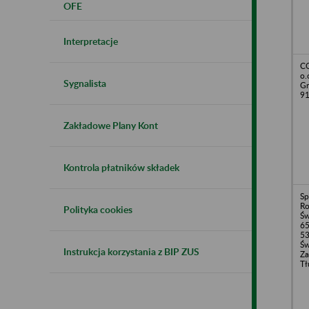
OFE
Interpretacje
CO
o.
Sygnalista
Gr
91
Zakładowe Plany Kont
Kontrola płatników składek
Sp
Ro
Polityka cookies
Św
65
53
Św
Instrukcja korzystania z BIP ZUS
Za
Tł