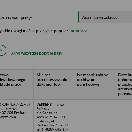
wa zakładu pracy:
ystkie uwagi można przesyłać poprzez
formularz
Ukryj wszystkie pozycje bazy
azwa
Miejsce
Nr zespołu akt w
Daty k
likwidowanego
przechowywania
archiwum
dokume
akładu pracy
dokumentów
państwowym
przech
archiw
państw
RUM S.A./nZakład
VERRENS finanse
odukcyjny nr
Spółka z
n07-205 Rząśnik
o.o.Centralne
/Wyszkowa
Archiwum 14-100
Ostróda, ul.
Racławicka 7 lok. 37
tel. (+48)89 642-19-