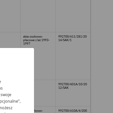
akta osobowo-
992700/611/281/20
płacowe z lat 1993-
14/SAK/1
1997
e
akta
992700/601A/10/20
as
12/SAK
 swoje
opcjonalne”,
 możesz
akta osobowo-
992700/610A/4/200