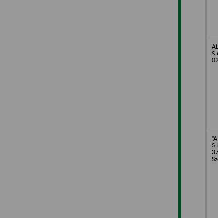
A
S.
02
"A
S.
37
Sz