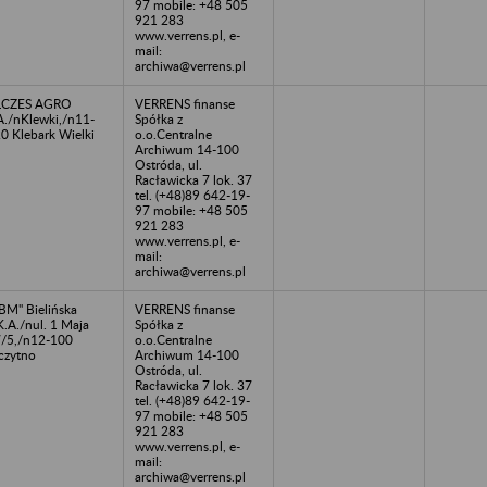
97 mobile: +48 505
921 283
www.verrens.pl, e-
mail:
archiwa@verrens.pl
LCZES AGRO
VERRENS finanse
A./nKlewki,/n11-
Spółka z
0 Klebark Wielki
o.o.Centralne
Archiwum 14-100
Ostróda, ul.
Racławicka 7 lok. 37
tel. (+48)89 642-19-
97 mobile: +48 505
921 283
www.verrens.pl, e-
mail:
archiwa@verrens.pl
BM" Bielińska
VERRENS finanse
K.A./nul. 1 Maja
Spółka z
/5,/n12-100
o.o.Centralne
czytno
Archiwum 14-100
Ostróda, ul.
Racławicka 7 lok. 37
tel. (+48)89 642-19-
97 mobile: +48 505
921 283
www.verrens.pl, e-
mail:
archiwa@verrens.pl