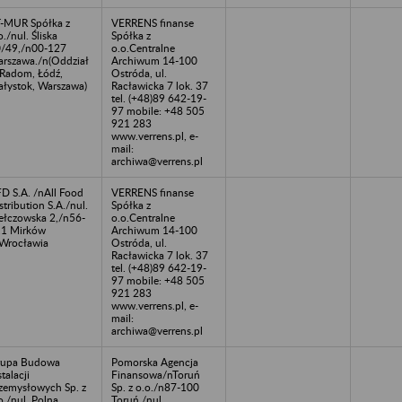
-MUR Spółka z
VERRENS finanse
o./nul. Śliska
Spółka z
/49,/n00-127
o.o.Centralne
rszawa./n(Oddział
Archiwum 14-100
 Radom, Łódź,
Ostróda, ul.
ałystok, Warszawa)
Racławicka 7 lok. 37
tel. (+48)89 642-19-
97 mobile: +48 505
921 283
www.verrens.pl, e-
mail:
archiwa@verrens.pl
D S.A. /nAll Food
VERRENS finanse
stribution S.A./nul.
Spółka z
ełczowska 2,/n56-
o.o.Centralne
1 Mirków
Archiwum 14-100
Wrocławia
Ostróda, ul.
Racławicka 7 lok. 37
tel. (+48)89 642-19-
97 mobile: +48 505
921 283
www.verrens.pl, e-
mail:
archiwa@verrens.pl
rupa Budowa
Pomorska Agencja
stalacji
Finansowa/nToruń
zemysłowych Sp. z
Sp. z o.o./n87-100
o./nul. Polna
Toruń,/nul.