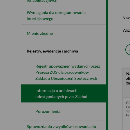
rehabilitacyjnych
Wymagania dla oprogramowania
Naz
interfejsowego
Wsz
Mienie zbędne
Rejestry, ewidencje i archiwa
Rejestr upoważnień wydanych przez
Prezesa ZUS dla pracowników
N
z
Zakładu Ubezpieczeń Społecznych
z
Informacja o archiwach
udostępnianych przez Zakład
CO
Pr
2/
Porozumienia
k
Sprawozdania z wyników losowania do