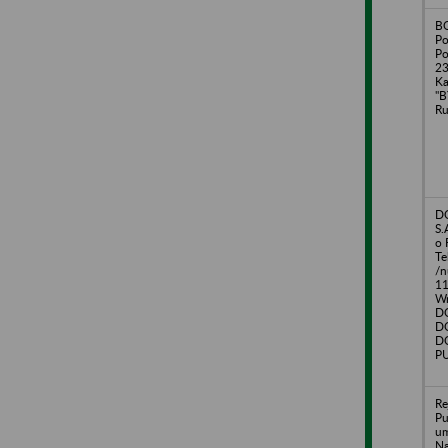
B
Po
Po
23
Ka
"
Ru
D
S.
o 
Te
/n
11
Wr
DO
D
DO
PU
Re
Pu
um
Na