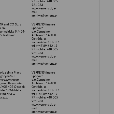
97 mobile: +48 505
921 283
www.verrens.pl, e-
mail:
archiwa@verrens.pl
R and CO Sp. z
VERRENS finanse
o./nul.
Spółka z
unwaldzka 9,/n64-
o.o.Centralne
5 Jastrowie
Archiwum 14-100
Ostróda, ul.
Racławicka 7 lok. 37
tel. (+48)89 642-19-
97 mobile: +48 505
921 283
www.verrens.pl, e-
mail:
archiwa@verrens.pl
ółdzielnia Pracy
VERRENS finanse
gożyna/nul.
Spółka z
ierczewskiego
o.o.Centralne
;/nul. Reymonta
Archiwum 14-100
/n05-402 Otwock-
Ostróda, ul.
ider/nOddział -
Racławicka 7 lok. 37
kład nr 3 w
tel. (+48)89 642-19-
uszczu
97 mobile: +48 505
921 283
www.verrens.pl, e-
mail:
archiwa@verrens.pl