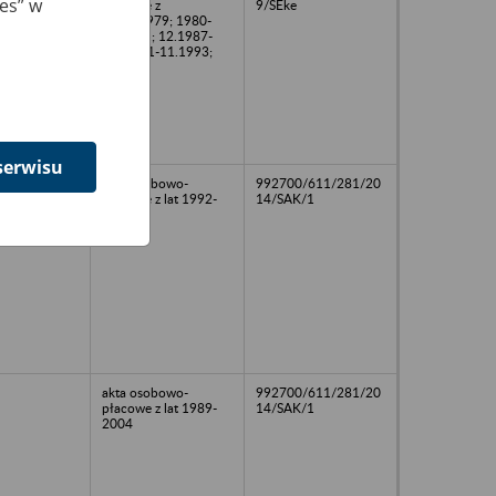
ies” w
płacowe z
9/SEke
lat:12.1979; 1980-
11.1981; 12.1987-
1992; 01-11.1993;
1996
serwisu
akta osobowo-
992700/611/281/20
płacowe z lat 1992-
14/SAK/1
1998
akta osobowo-
992700/611/281/20
płacowe z lat 1989-
14/SAK/1
2004