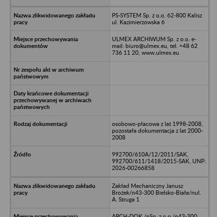
PS-SYSTEM Sp. z o.o. 62-800 Kalisz
ul. Kazimierzowska 6
ULMEX ARCHIWUM Sp. z o.o. e-
mail: biuro@ulmex.eu, tel. +48 62
736 11 20, www.ulmex.eu
osobowo-płacowa z lat 1998-2008,
pozostała dokumentacja z lat 2000-
2008
992700/610A/12/2011/SAK,
992700/611/1418/2015-SAK, UNP:
2026-00266858
Zakład Mechaniczny Janusz
Brożek/n43-300 Bielsko-Biała/nul.
A. Struga 1
ARCH-DOK /nSp. z o.o./n43-300