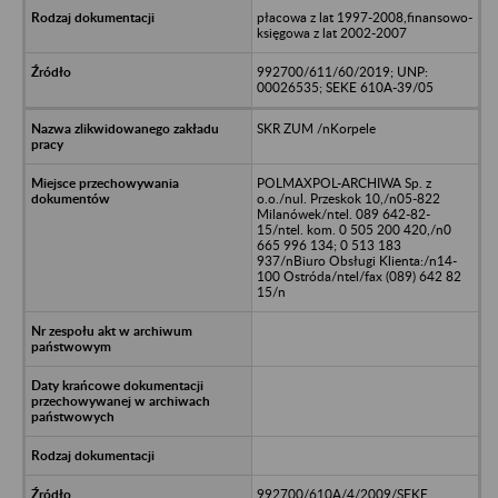
płacowa z lat 1997-2008,finansowo-
księgowa z lat 2002-2007
992700/611/60/2019; UNP:
00026535; SEKE 610A-39/05
SKR ZUM /nKorpele
POLMAXPOL-ARCHIWA Sp. z
o.o./nul. Przeskok 10,/n05-822
Milanówek/ntel. 089 642-82-
15/ntel. kom. 0 505 200 420,/n0
665 996 134; 0 513 183
937/nBiuro Obsługi Klienta:/n14-
100 Ostróda/ntel/fax (089) 642 82
15/n
992700/610A/4/2009/SEKE