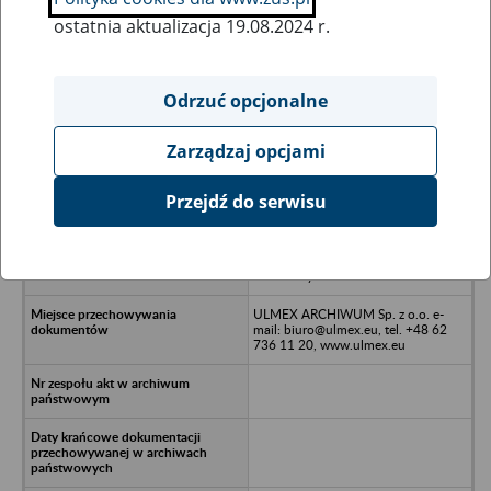
ostatnia aktualizacja 19.08.2024 r.
Wszystkie uwagi można przesyłać poprzez
formularz
Odrzuć opcjonalne
Zarządzaj opcjami
Ukryj wszystkie pozycje bazy
Przejdź do serwisu
Rolnicza Spółdzielnia Produkcyjna
ROZWÓJ w likwidacji z siedzibą
Fabianów 63-460 Nowe
Skalmierzyce
ULMEX ARCHIWUM Sp. z o.o. e-
mail: biuro@ulmex.eu, tel. +48 62
736 11 20, www.ulmex.eu