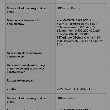
SKR ZGR/nKaspry
POLMAXPOL-ARCHIWA Sp. z
o.o./nul. Przeskok 10,/n05-822
Milanówek/ntel. 089 642-82-
15/ntel. kom. 0 505 200 420,/n0
665 996 134; 0 513 183
937/nBiuro Obsługi Klienta:/n14-
100 Ostróda/ntel/fax (089) 642 82
15/n
992700/610A/4/2009/SEKE
SKR/Jedwabno