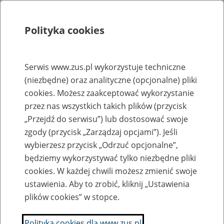
Polityka cookies
Szukaj
Menu
Serwis www.zus.pl wykorzystuje techniczne
(niezbędne) oraz analityczne (opcjonalne) pliki
Rejestry, ewidencje i archiwa
cookies. Możesz zaakceptować wykorzystanie
Baza zlikwidowanych lub
przez nas wszystkich takich plików (przycisk
„Przejdź do serwisu”) lub dostosować swoje
przekształconych zakładów pracy
zgody (przycisk „Zarządzaj opcjami”). Jeśli
wybierzesz przycisk „Odrzuć opcjonalne”,
Nazwa zakładu pracy:
będziemy wykorzystywać tylko niezbędne pliki
cookies. W każdej chwili możesz zmienić swoje
ustawienia. Aby to zrobić, kliknij „Ustawienia
plików cookies” w stopce.
SZUKAJ
Polityka cookies dla www.zus.pl