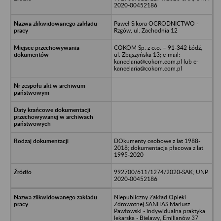
2020-00452186
Paweł Sikora OGRODNICTWO -
Rzgów, ul. Zachodnia 12
COKOM Sp. z o.o. – 91-342 Łódź,
ul. Zbąszyńska 13; e-mail:
kancelaria@cokom.com.pl lub e-
kancelaria@cokom.com.pl
DOkumenty osobowe z lat 1988-
2018; dokumentacja płacowa z lat
1995-2020
992700/611/1274/2020-SAK; UNP:
2020-00452186
Niepubliczny Zakład Opieki
Zdrowotnej SANITAS Mariusz
Pawłowski - indywidualna praktyka
lekarska - Bielawy, Emilianów 37