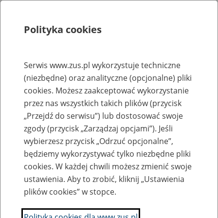
Polityka cookies
Szukaj
Menu
Serwis www.zus.pl wykorzystuje techniczne
(niezbędne) oraz analityczne (opcjonalne) pliki
Rejestry, ewidencje i archiwa
cookies. Możesz zaakceptować wykorzystanie
Baza zlikwidowanych lub
przez nas wszystkich takich plików (przycisk
„Przejdź do serwisu”) lub dostosować swoje
przekształconych zakładów pracy
zgody (przycisk „Zarządzaj opcjami”). Jeśli
wybierzesz przycisk „Odrzuć opcjonalne”,
Nazwa zakładu pracy:
będziemy wykorzystywać tylko niezbędne pliki
cookies. W każdej chwili możesz zmienić swoje
ustawienia. Aby to zrobić, kliknij „Ustawienia
plików cookies” w stopce.
SZUKAJ
Polityka cookies dla www.zus.pl