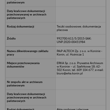
Teczki osobowowe; dokumentacja
płacowa
992700/611/5/2015-SAK:
UNP:2020-00451984
PAiP ALTECH Zp. z o.o. w Koninie -
Konin, ul. Hutnicza 1
ERKA Sp. z o.o. Prywatne Archiwum
w Koninie – ul. Szafirkowa 18; 62-
502 Konin; tel. 609 104 677; e-mail:
biuro@erka.konin.pl
Akta osobowe i płacowe