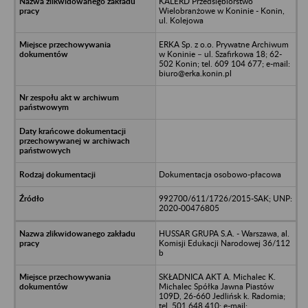
KALERD Przedsiębiorstwo
Wielobranżowe w Koninie - Konin,
ul. Kolejowa
ERKA Sp. z o.o. Prywatne Archiwum
w Koninie – ul. Szafirkowa 18; 62-
502 Konin; tel. 609 104 677; e-mail:
biuro@erka.konin.pl
Dokumentacja osobowo-płacowa
992700/611/1726/2015-SAK; UNP:
2020-00476805
HUSSAR GRUPA S.A. - Warszawa, al.
Komisji Edukacji Narodowej 36/112
b
SKŁADNICA AKT A. Michalec K.
Michalec Spółka Jawna Piastów
109D, 26-660 Jedlińsk k. Radomia;
tel. 501 648 410; e-mail: