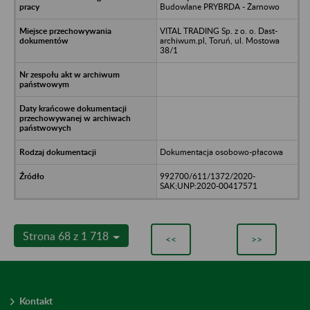
Budowlane PRYBRDA - Żarnowo
VITAL TRADING Sp. z o. o. Dast-
archiwum.pl, Toruń, ul. Mostowa
38/1
Dokumentacja osobowo-płacowa
992700/611/1372/2020-
SAK;UNP:2020-00417571
Strona 68 z 1 718
<<
>>
Kontakt