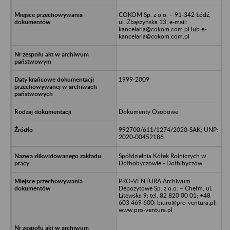
COKOM Sp. z o.o. – 91-342 Łódź,
ul. Zbąszyńska 13; e-mail:
kancelaria@cokom.com.pl lub e-
kancelaria@cokom.com.pl
1999-2009
Dokumenty Osobowe
992700/611/1274/2020-SAK; UNP:
2020-00452186
Spółdzielnia Kółek Rolniczych w
Dołhobyczowie - Dołhibyczów
PRO-VENTURA Archiwum
Depozytowe Sp. z o.o. – Chełm, ul.
Litewska 9; tel. 82 820 00 01; +48
603 469 600; biuro@pro-ventura.pl;
www.pro-ventura.pl