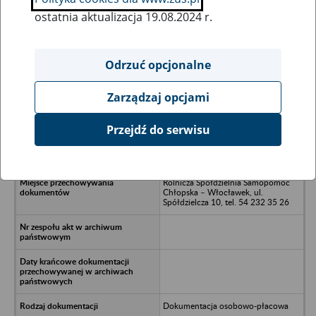
ostatnia aktualizacja 19.08.2024 r.
Wszystkie uwagi można przesyłać poprzez
formularz
Odrzuć opcjonalne
Zarządzaj opcjami
Ukryj wszystkie pozycje bazy
Przejdź do serwisu
Firma Handlowo-Usługowa
REPRINT - Włocławek
Rolnicza Spółdzielnia Samopomoc
Chłopska – Włocławek, ul.
Spółdzielcza 10, tel. 54 232 35 26
Dokumentacja osobowo-płacowa