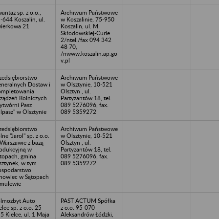
antaż sp. z o.o.,
Archiwum Państwowe
-644 Koszalin, ul.
w Koszalinie, 75-950
ierkowa 21
Koszalin, ul. M.
Skłodowskiej-Curie
2/ntel./fax 094 342
48 70,
/nwww.koszalin.ap.go
v.pl
zedsiębiorstwo
Archiwum Państwowe
neralnych Dostaw i
w Olsztynie, 10-521
mpletowania
Olsztyn , ul.
ządzeń Rolniczych
Partyzantów 18, tel.
twórni Pasz
089 5276096, fax.
lpasz" w Olsztynie
089 5359272
zedsiębiorstwo
Archiwum Państwowe
lne "Jarol" sp. z o.o.
w Olsztynie, 10-521
Warszawie z bazą
Olsztyn , ul.
odukcyjną w
Partyzantów 18, tel.
topach, gmina
089 5276096, fax.
sztynek, w tym
089 5359272
spodarstwo
nowiec w Sątopach
mulewie
lmozbyt Auto
PAST ACTUM Spółka
elce sp. z o.o. 25-
z o.o. 95-070
5 Kielce, ul. 1 Maja
Aleksandrów Łódzki,