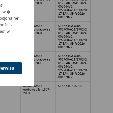
lat 2000-2004
019-SAK, UNP: 2024-
as
00656460,
992700/611/513/20
 swoje
17-SAK, UNP: 2026-
00167822
opcjonalne”,
 możesz
dokumentacja
SEKe 610A-6/05,
osobowo-płacowa z
992700/611/1702/2
ies” w
lat 1999-2004
019-SAK, UNP: 2024-
00656460,
992700/611/513/20
17-SAK, UNP: 2026-
00167822
dokumentacja
SEKe 610A-6/05,
osobowo-płacowa z
992700/611/1702/2
lat 1995-2003
019-SAK, UNP: 2024-
00656460,
serwisu
992700/611/513/20
17-SAK, UNP: 2026-
00167822
dokumentacja
SEKe 610-107/03
osobowa z lat 1967-
2001