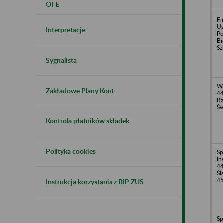
OFE
Fi
Us
Interpretacje
Po
Bi
Sz
Sygnalista
Wp
Zakładowe Plany Kont
44
Bz
Św
Kontrola płatników składek
Polityka cookies
Sp
In
44
Śl
4
Instrukcja korzystania z BIP ZUS
Sp