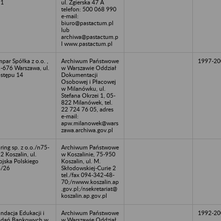
91
ul. Zgierska 47 A
telefon: 500 068 990
e-mail:
biuro@pastactum.pl
lub
archiwa@pastactum.p
l www.pastactum.pl
par Spółka z o.o. ,
Archiwum Państwowe
1997-20
-676 Warszawa, ul.
w Warszawie Oddział
stępu 14
Dokumentacji
Osobowej i Płacowej
w Milanówku, ul.
Stefana Okrzei 1, 05-
822 Milanówek, tel.
22 724 76 05, adres
e-mail:
apw.milanowek@wars
zawa.archiwa.gov.pl
ring sp. z o.o./n75-
Archiwum Państwowe
2 Koszalin, ul.
w Koszalinie, 75-950
jska Polskiego
Koszalin, ul. M.
4/26
Skłodowskiej-Curie 2
tel./fax 094-342-48-
70;/nwww.koszalin.ap
.gov.pl;/nsekretariat@
koszalin.ap.gov.pl
ndacja Edukacji i
Archiwum Państwowe
1992-20
adań Bankowych w
w Warszawie Oddział