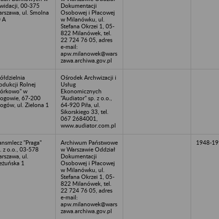
kwidacji, 00-375
Dokumentacji
rszawa, ul. Smolna
Osobowej i Płacowej
 A
w Milanówku, ul.
Stefana Okrzei 1, 05-
822 Milanówek, tel.
22 724 76 05, adres
e-mail:
apw.milanowek@wars
zawa.archiwa.gov.pl
ółdzielnia
Ośrodek Archwizacji i
odukcji Rolnej
Usług
órkowo" w
Ekonomicznych
ogowie, 67-200
"Audiator" sp. z o.o.,
ogów, ul. Zielona 1
64-920 Piła, ul.
Sikorskiego 33, tel.
067 2684001,
www.audiator.com.pl
ansmlecz "Praga"
Archiwum Państwowe
1948-19
. z o.o., 03-578
w Warszawie Oddział
rszawa, ul.
Dokumentacji
eżuńska 1
Osobowej i Płacowej
w Milanówku, ul.
Stefana Okrzei 1, 05-
822 Milanówek, tel.
22 724 76 05, adres
e-mail:
apw.milanowek@wars
zawa.archiwa.gov.pl