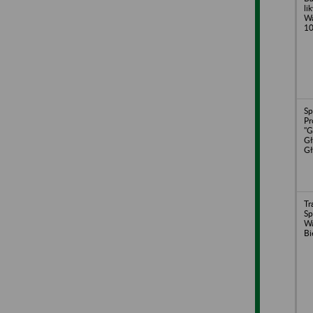
li
Wa
10
Sp
Pr
"G
Gł
Gł
Tr
Sp
Wa
Bi