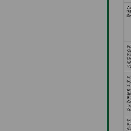
Aw
75
Św
Pr
Ge
Ko
Ur
Wy
"O
Pr
Ro
w 
pr
Są
Bi
Go
Ja
Sa
Po
Ki
65