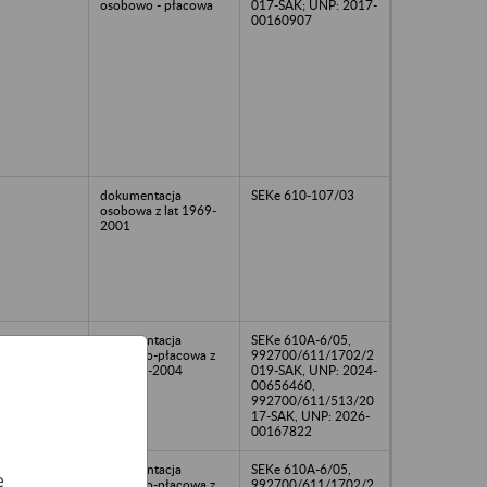
osobowo - płacowa
017-SAK; UNP: 2017-
00160907
dokumentacja
SEKe 610-107/03
osobowa z lat 1969-
2001
dokumentacja
SEKe 610A-6/05,
osobowo-płacowa z
992700/611/1702/2
lat 1998-2004
019-SAK, UNP: 2024-
00656460,
992700/611/513/20
17-SAK, UNP: 2026-
00167822
dokumentacja
SEKe 610A-6/05,
e
osobowo-płacowa z
992700/611/1702/2