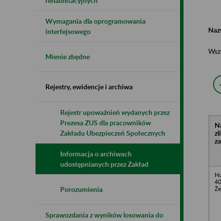
rehabilitacyjnych
Wymagania dla oprogramowania
Naz
interfejsowego
Wsz
Mienie zbędne
Rejestry, ewidencje i archiwa
Rejestr upoważnień wydanych przez
Prezesa ZUS dla pracowników
N
z
Zakładu Ubezpieczeń Społecznych
z
Informacja o archiwach
udostępnianych przez Zakład
Hu
40
Że
Porozumienia
Sprawozdania z wyników losowania do