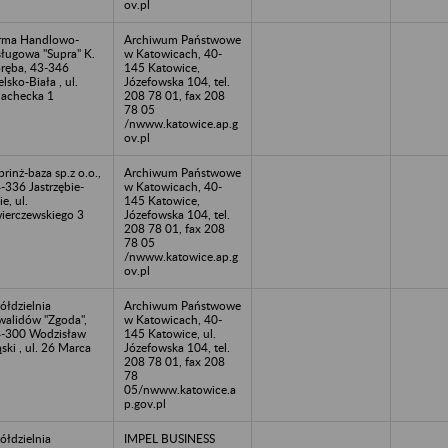
ov.pl
rma Handlowo-
Archiwum Państwowe
ługowa "Supra" K.
w Katowicach, 40-
ręba, 43-346
145 Katowice,
elsko-Biała , ul.
Józefowska 104, tel.
lachecka 1
208 78 01, fax 208
78 05
/nwww.katowice.ap.g
ov.pl
rinż-baza sp.z o.o.,
Archiwum Państwowe
-336 Jastrzębie-
w Katowicach, 40-
ie, ul.
145 Katowice,
ierczewskiego 3
Józefowska 104, tel.
208 78 01, fax 208
78 05
/nwww.katowice.ap.g
ov.pl
ółdzielnia
Archiwum Państwowe
walidów "Zgoda",
w Katowicach, 40-
-300 Wodzisław
145 Katowice, ul.
ąski , ul. 26 Marca
Józefowska 104, tel.
5
208 78 01, fax 208
78
05/nwww.katowice.a
p.gov.pl
ółdzielnia
IMPEL BUSINESS