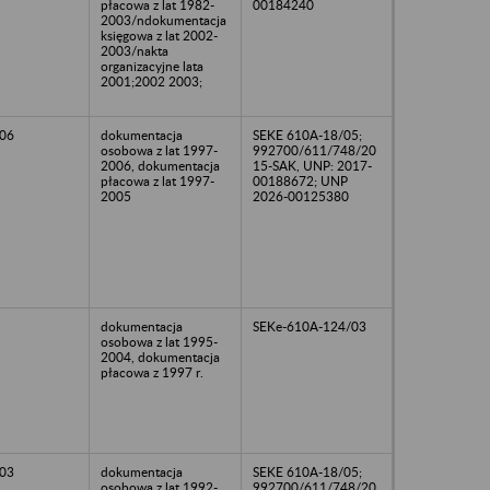
płacowa z lat 1982-
00184240
2003/ndokumentacja
księgowa z lat 2002-
2003/nakta
organizacyjne lata
2001;2002 2003;
06
dokumentacja
SEKE 610A-18/05;
osobowa z lat 1997-
992700/611/748/20
2006, dokumentacja
15-SAK, UNP: 2017-
płacowa z lat 1997-
00188672; UNP
2005
2026-00125380
dokumentacja
SEKe-610A-124/03
osobowa z lat 1995-
2004, dokumentacja
płacowa z 1997 r.
03
dokumentacja
SEKE 610A-18/05;
osobowa z lat 1992-
992700/611/748/20