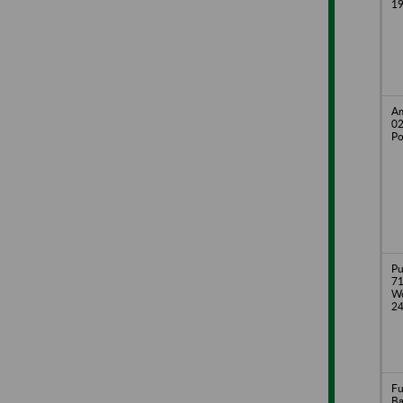
1
Am
02
Po
Pu
71
Wo
2
Fu
B