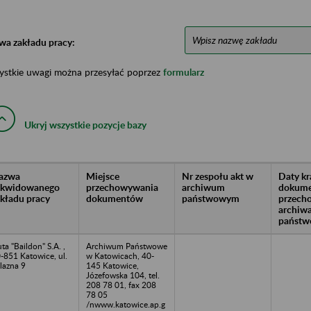
wa zakładu pracy:
ystkie uwagi można przesyłać poprzez
formularz
Ukryj wszystkie pozycje bazy
azwa
Miejsce
Nr zespołu akt w
Daty k
likwidowanego
przechowywania
archiwum
dokume
akładu pracy
dokumentów
państwowym
przech
archiw
państw
ta "Baildon" S.A. ,
Archiwum Państwowe
-851 Katowice, ul.
w Katowicach, 40-
lazna 9
145 Katowice,
Józefowska 104, tel.
208 78 01, fax 208
78 05
/nwww.katowice.ap.g