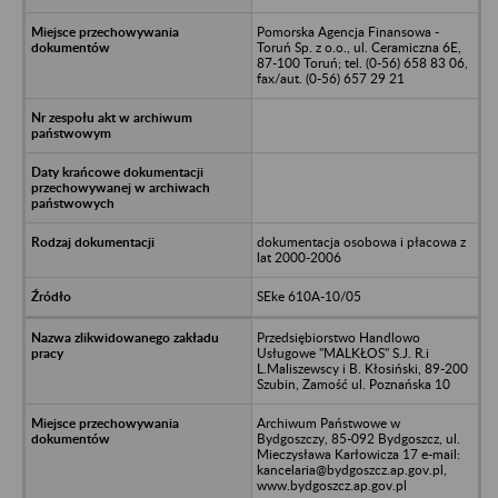
Pomorska Agencja Finansowa -
Toruń Sp. z o.o., ul. Ceramiczna 6E,
87-100 Toruń; tel. (0-56) 658 83 06,
fax/aut. (0-56) 657 29 21
dokumentacja osobowa i płacowa z
lat 2000-2006
SEke 610A-10/05
Przedsiębiorstwo Handlowo
Usługowe "MALKŁOS" S.J. R.i
L.Maliszewscy i B. Kłosiński, 89-200
Szubin, Zamość ul. Poznańska 10
Archiwum Państwowe w
Bydgoszczy, 85-092 Bydgoszcz, ul.
Mieczysława Karłowicza 17 e-mail:
kancelaria@bydgoszcz.ap.gov.pl,
www.bydgoszcz.ap.gov.pl