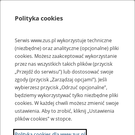
Polityka cookies
Szukaj
Menu
Serwis www.zus.pl wykorzystuje techniczne
(niezbędne) oraz analityczne (opcjonalne) pliki
Rejestry, ewidencje i archiwa
cookies. Możesz zaakceptować wykorzystanie
Baza zlikwidowanych lub
przez nas wszystkich takich plików (przycisk
„Przejdź do serwisu”) lub dostosować swoje
przekształconych zakładów pracy
zgody (przycisk „Zarządzaj opcjami”). Jeśli
wybierzesz przycisk „Odrzuć opcjonalne”,
Nazwa zakładu pracy:
będziemy wykorzystywać tylko niezbędne pliki
cookies. W każdej chwili możesz zmienić swoje
ustawienia. Aby to zrobić, kliknij „Ustawienia
plików cookies” w stopce.
SZUKAJ
Polityka cookies dla www.zus.pl