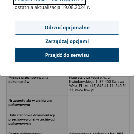
ostatnia aktualizacja 19.08.2024 r.
Wszystkie uwagi można przesyłać poprzez
formularz
Odrzuć opcjonalne
Zarządzaj opcjami
Ukryj wszystkie pozycje bazy
Przejdź do serwisu
Huta Stalowa Wola - Zakład
Mechaniczny, Stalowa Wola
Huta Stalowa Wola S.A., ul.
Kwiatkowskiego 1, 37-450 Stalowa
Wola, PL; tel. (15) 843 41 11, 843 51
11; www.hsw.pl
dokumentacja osobowa z lat 1996-