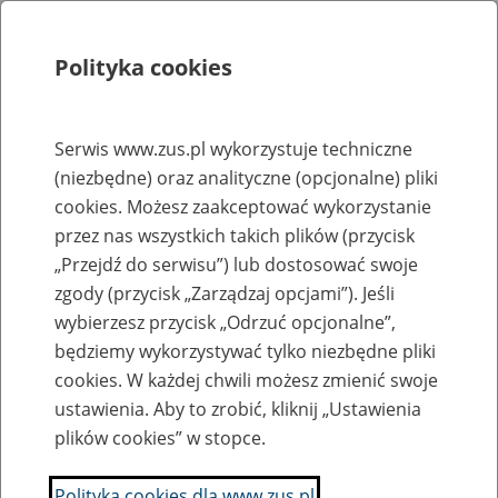
Polityka cookies
Szukaj
Menu
Serwis www.zus.pl wykorzystuje techniczne
(niezbędne) oraz analityczne (opcjonalne) pliki
Rejestry, ewidencje i archiwa
cookies. Możesz zaakceptować wykorzystanie
Baza zlikwidowanych lub
przez nas wszystkich takich plików (przycisk
„Przejdź do serwisu”) lub dostosować swoje
przekształconych zakładów pracy
zgody (przycisk „Zarządzaj opcjami”). Jeśli
wybierzesz przycisk „Odrzuć opcjonalne”,
Nazwa zakładu pracy:
będziemy wykorzystywać tylko niezbędne pliki
cookies. W każdej chwili możesz zmienić swoje
ustawienia. Aby to zrobić, kliknij „Ustawienia
plików cookies” w stopce.
SZUKAJ
Polityka cookies dla www.zus.pl