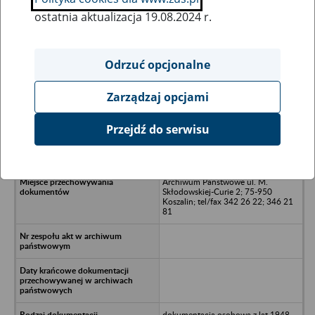
ostatnia aktualizacja 19.08.2024 r.
Wszystkie uwagi można przesyłać poprzez
formularz
Odrzuć opcjonalne
Zarządzaj opcjami
Ukryj wszystkie pozycje bazy
Przejdź do serwisu
Przedsiębiorstwo Produkcyjno-
Handlowe, Złocieniec
Archiwum Państwowe ul. M.
Skłodowskiej-Curie 2; 75-950
Koszalin; tel/fax 342 26 22; 346 21
81
dokumentacja osobowa z lat 1948-