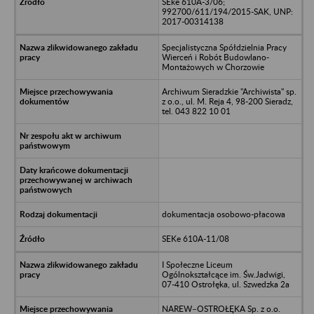
SEke 610A-3/06;
992700/611/194/2015-SAK, UNP:
2017-00314138
Specjalistyczna Spółdzielnia Pracy
Wierceń i Robót Budowlano-
Montażowych w Chorzowie
Archiwum Sieradzkie "Archiwista" sp.
z o.o., ul. M. Reja 4, 98-200 Sieradz,
tel. 043 822 10 01
dokumentacja osobowo-płacowa
SEKe 610A-11/08
I Społeczne Liceum
Ogólnokształcące im. Św.Jadwigi,
07-410 Ostrołęka, ul. Szwedzka 2a
NAREW–OSTROŁĘKA Sp. z o.o.