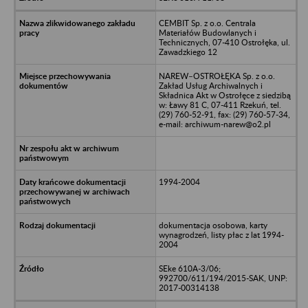
CEMBIT Sp. z o.o. Centrala
Materiałów Budowlanych i
Technicznych, 07-410 Ostrołęka, ul.
Zawadzkiego 12
NAREW–OSTROŁĘKA Sp. z o.o.
Zakład Usług Archiwalnych i
Składnica Akt w Ostrołęce z siedzibą
w: Ławy 81 C, 07-411 Rzekuń, tel.
(29) 760-52-91, fax: (29) 760-57-34,
e-mail: archiwum-narew@o2.pl
1994-2004
dokumentacja osobowa, karty
wynagrodzeń, listy płac z lat 1994-
2004
SEke 610A-3/06;
992700/611/194/2015-SAK, UNP:
2017-00314138