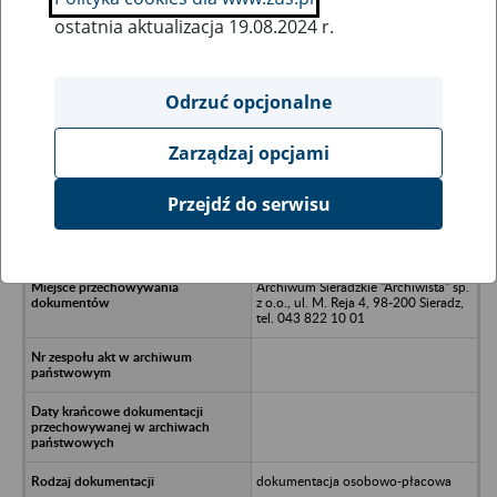
ostatnia aktualizacja 19.08.2024 r.
Wszystkie uwagi można przesyłać poprzez
formularz
Odrzuć opcjonalne
Zarządzaj opcjami
Ukryj wszystkie pozycje bazy
Przejdź do serwisu
Fabryka Obuwia "Butbędzin" S.A. w
Będzinie
Archiwum Sieradzkie "Archiwista" sp.
z o.o., ul. M. Reja 4, 98-200 Sieradz,
tel. 043 822 10 01
dokumentacja osobowo-płacowa