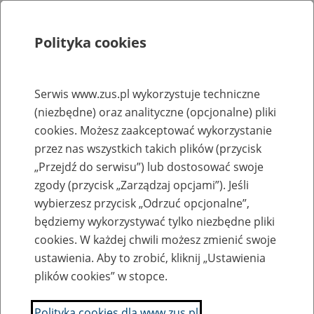
Polityka cookies
Szukaj
Menu
Serwis www.zus.pl wykorzystuje techniczne
(niezbędne) oraz analityczne (opcjonalne) pliki
Rejestry, ewidencje i archiwa
cookies. Możesz zaakceptować wykorzystanie
Baza zlikwidowanych lub
przez nas wszystkich takich plików (przycisk
„Przejdź do serwisu”) lub dostosować swoje
przekształconych zakładów pracy
zgody (przycisk „Zarządzaj opcjami”). Jeśli
wybierzesz przycisk „Odrzuć opcjonalne”,
Nazwa zakładu pracy:
będziemy wykorzystywać tylko niezbędne pliki
cookies. W każdej chwili możesz zmienić swoje
ustawienia. Aby to zrobić, kliknij „Ustawienia
plików cookies” w stopce.
SZUKAJ
Polityka cookies dla www.zus.pl