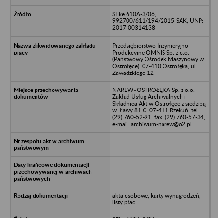
SEke 610A-3/06;
992700/611/194/2015-SAK, UNP:
2017-00314138
Przedsiębiorstwo Inżynieryjno-
Produkcyjne OMNIS Sp. z o.o.
(Państwowy Ośrodek Maszynowy w
Ostrołęce), 07-410 Ostrołęka, ul.
Zawadzkiego 12
NAREW–OSTROŁĘKA Sp. z o.o.
Zakład Usług Archiwalnych i
Składnica Akt w Ostrołęce z siedzibą
w: Ławy 81 C, 07-411 Rzekuń, tel.
(29) 760-52-91, fax: (29) 760-57-34,
e-mail: archiwum-narew@o2.pl
akta osobowe, karty wynagrodzeń,
listy płac