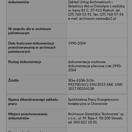
Zakład Usług Archiwalnych i
Składnica Akt w Ostrołęce z siedzibą
w: Ławy 81 C, 07-411 Rzekuń, tel.
(29) 760-52-91, fax: (29) 760-57-34,
e-mail: archiwum-narew@o2.pl
1990-2004
dokumentacja osobowa,
dokumentacja płacowa z lat 1990-
2004
SEke 610A-3/06;
992700/611/194/2015-SAK, UNP:
2017-00314138
Spółdzielnia Pracy Energetyczno-
Instalacyjna w Chorzowie
Archiwum Sieradzkie "Archiwista" sp.
z o.o., ul. M. Reja 4, 98-200 Sieradz,
tel. 043 822 10 01