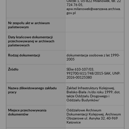
Okrzei 1, 05-822 Milanówek, tel. 22
724 76 05,
apw.milanowek@warszawa.archiwa.
gov.pl
dokumentacja osobowa z lat 1990-
2005
SEke 610-107/03,
992700/611/748/2015-SAK, UNP:
2026-00125380
Zakład Infrastruktury Kolejowej,
Bielsko-Biała /n/do roku 1999; dot.
także Oddziału Drogowego i
Oddziału Budynków/
Oddziałowe Archiwum
Dokumentacji Kolejowej, Archiwum
Obszarowe ul. Asnyka 32, 40-969
Katowice