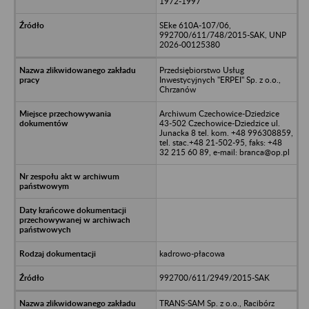
1972-1997
SEke 610A-107/06,
992700/611/748/2015-SAK, UNP
2026-00125380
Przedsiębiorstwo Usług
Inwestycyjnych "ERPEI" Sp. z o.o.,
Chrzanów
Archiwum Czechowice-Dziedzice
43-502 Czechowice-Dziedzice ul.
Junacka 8 tel. kom. +48 996308859,
tel. stac.+48 21-502-95, faks: +48
32 215 60 89, e-mail: branca@op.pl
kadrowo-płacowa
992700/611/2949/2015-SAK
TRANS-SAM Sp. z o.o., Racibórz