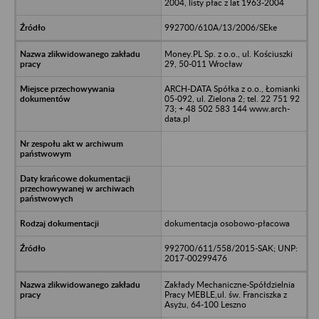
2004, listy płac z lat 1963-2004
992700/610A/13/2006/SEke
Money.PL Sp. z o.o., ul. Kościuszki
29, 50-011 Wrocław
ARCH-DATA Spółka z o.o., Łomianki
05-092, ul. Zielona 2; tel. 22 751 92
73; + 48 502 583 144 www.arch-
data.pl
dokumentacja osobowo-płacowa
992700/611/558/2015-SAK; UNP:
2017-00299476
Zakłady Mechaniczne-Spółdzielnia
Pracy MEBLE,ul. św. Franciszka z
Asyżu, 64-100 Leszno