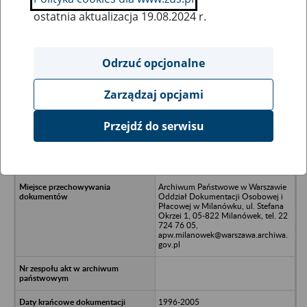
ostatnia aktualizacja 19.08.2024 r.
Wszystkie uwagi można przesyłać poprzez
formularz
Odrzuć opcjonalne
Zarządzaj opcjami
Ukryj wszystkie pozycje bazy
Przejdź do serwisu
Przedsiębiorstwo Eksploatacji Wód
AquaKonrad S.A. Iwiny 29, 59-720
Raciborowice
Archiwum Państwowe w Warszawie
Oddział Dokumentacji Osobowej i
Płacowej w Milanówku, ul. Stefana
Okrzei 1, 05-822 Milanówek, tel. 22
724 76 05,
apw.milanowek@warszawa.archiwa.
gov.pl
1996-2005