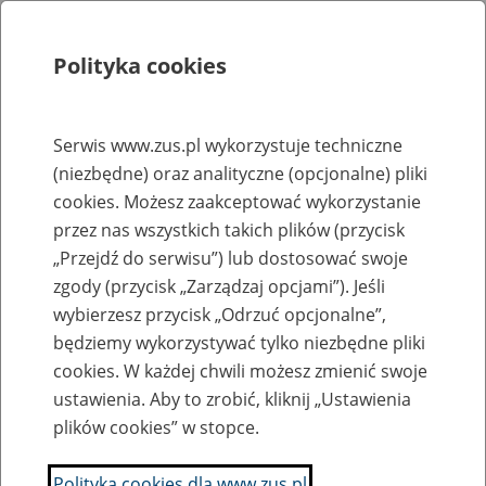
Polityka cookies
Szukaj
Menu
Serwis www.zus.pl wykorzystuje techniczne
(niezbędne) oraz analityczne (opcjonalne) pliki
Rejestry, ewidencje i archiwa
cookies. Możesz zaakceptować wykorzystanie
Baza zlikwidowanych lub
przez nas wszystkich takich plików (przycisk
„Przejdź do serwisu”) lub dostosować swoje
przekształconych zakładów pracy
zgody (przycisk „Zarządzaj opcjami”). Jeśli
wybierzesz przycisk „Odrzuć opcjonalne”,
Nazwa zakładu pracy:
będziemy wykorzystywać tylko niezbędne pliki
cookies. W każdej chwili możesz zmienić swoje
ustawienia. Aby to zrobić, kliknij „Ustawienia
plików cookies” w stopce.
SZUKAJ
Polityka cookies dla www.zus.pl