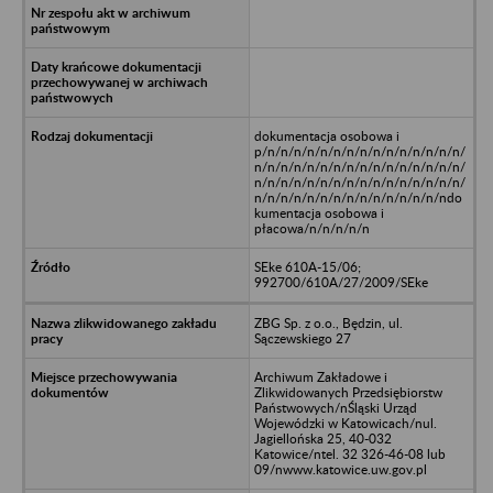
dokumentacja osobowa i
p/n/n/n/n/n/n/n/n/n/n/n/n/n/n/n/
n/n/n/n/n/n/n/n/n/n/n/n/n/n/n/n/
n/n/n/n/n/n/n/n/n/n/n/n/n/n/n/n/
n/n/n/n/n/n/n/n/n/n/n/n/n/n/ndo
kumentacja osobowa i
płacowa/n/n/n/n/n
SEke 610A-15/06;
992700/610A/27/2009/SEke
ZBG Sp. z o.o., Będzin, ul.
Sączewskiego 27
Archiwum Zakładowe i
Zlikwidowanych Przedsiębiorstw
Państwowych/nŚląski Urząd
Wojewódzki w Katowicach/nul.
Jagiellońska 25, 40-032
Katowice/ntel. 32 326-46-08 lub
09/nwww.katowice.uw.gov.pl