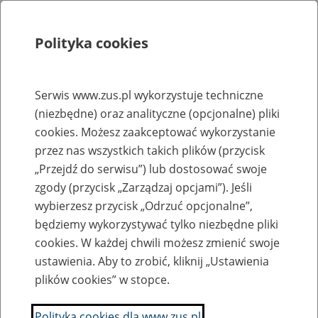
Polityka cookies
Szukaj
Menu
Serwis www.zus.pl wykorzystuje techniczne
(niezbędne) oraz analityczne (opcjonalne) pliki
Rejestry, ewidencje i archiwa
cookies. Możesz zaakceptować wykorzystanie
Baza zlikwidowanych lub
przez nas wszystkich takich plików (przycisk
„Przejdź do serwisu”) lub dostosować swoje
przekształconych zakładów pracy
zgody (przycisk „Zarządzaj opcjami”). Jeśli
wybierzesz przycisk „Odrzuć opcjonalne”,
Nazwa zakładu pracy:
będziemy wykorzystywać tylko niezbędne pliki
cookies. W każdej chwili możesz zmienić swoje
ustawienia. Aby to zrobić, kliknij „Ustawienia
plików cookies” w stopce.
SZUKAJ
Polityka cookies dla www.zus.pl