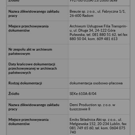
992700/610A/13/2006/SEke
Beaute sp. z o.o., ul. Fabryczna 1/1,
26-600 Radom
Archiwum Usługowe Filia Transprin-
u, ul. Długa 34, 24-122 Góra
Puławska, tel. 081 880 51 62, tel.fax
880 50 04, kom. 609 481 613
dokumentacja osobowo-płacowa
SEKe 610A-8/04
Demi Production sp. z o.o. w
Łuszczowie II
Emiks Składnica Akt sp. z o.o., ul.
Mełgiewska 152, 20-234 Lublin, fax
081 749 65 60, tel. kom. 0604 075
740