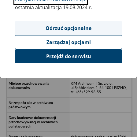
ostatnia aktualizacja 19.08.2024 r.
Wszystkie uwagi można przesyłać poprzez
formularz
Odrzuć opcjonalne
Zarządzaj opcjami
Ukryj wszystkie pozycje bazy
Przejdź do serwisu
Spółdzielnia Pracy Transportowo-
Warsztatowa "PRZEWÓZ", ul. 1 Maja
11, 64-100 Leszno
RiM Archiwum II Sp. z o.o.,
ul.Spółdzielcza 2, 64-100 LESZNO,
tel: (65) 529-93-55
dokumentacja osobowa z lat 1946-