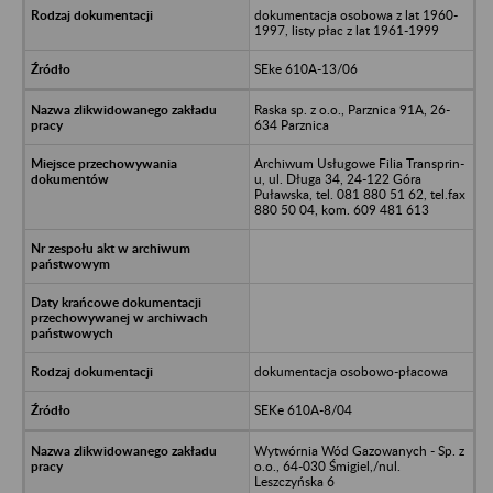
dokumentacja osobowa z lat 1960-
1997, listy płac z lat 1961-1999
SEke 610A-13/06
Raska sp. z o.o., Parznica 91A, 26-
634 Parznica
Archiwum Usługowe Filia Transprin-
u, ul. Długa 34, 24-122 Góra
Puławska, tel. 081 880 51 62, tel.fax
880 50 04, kom. 609 481 613
dokumentacja osobowo-płacowa
SEKe 610A-8/04
Wytwórnia Wód Gazowanych - Sp. z
o.o., 64-030 Śmigiel,/nul.
Leszczyńska 6