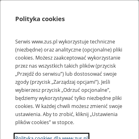
Polityka cookies
Szukaj
Menu
Serwis www.zus.pl wykorzystuje techniczne
(niezbędne) oraz analityczne (opcjonalne) pliki
Rejestry, ewidencje i archiwa
cookies. Możesz zaakceptować wykorzystanie
Baza zlikwidowanych lub
przez nas wszystkich takich plików (przycisk
„Przejdź do serwisu”) lub dostosować swoje
przekształconych zakładów pracy
zgody (przycisk „Zarządzaj opcjami”). Jeśli
wybierzesz przycisk „Odrzuć opcjonalne”,
Nazwa zakładu pracy:
będziemy wykorzystywać tylko niezbędne pliki
cookies. W każdej chwili możesz zmienić swoje
ustawienia. Aby to zrobić, kliknij „Ustawienia
plików cookies” w stopce.
SZUKAJ
Polityka cookies dla www.zus.pl