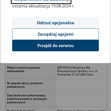
ostatnia aktualizacja 19.08.2024 r.
Wszystkie uwagi można przesyłać poprzez
formularz
Odrzuć opcjonalne
Zarządzaj opcjami
Ukryj wszystkie pozycje bazy
Przejdź do serwisu
Przedsiębiorstwo Wielobranżowe
EUROPARTNER Sp. z o.o. ul. Św.
Szczepana 46A, 61-465 Poznań
ARCHEON Składnica Akt
Pracowniczych Spółka z o.o. ul.
Poznańska 15 62-080 Góra
Dokumenty osobowe i płacowe z lat