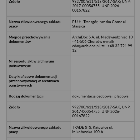
992700/611/513/2017-SAK; UNP:
2017-00054755, UNP 2026-
00167822
P.U.H. Transgór, Łaziska Górne ul.
Staszica
ArchiDoc S.A. ul. Niedźwiedziniec 10
- 41-506 Chorzów e-mail:
cda@archidoc.pl; tel. +48 32 721 99
12
dokumentacja osobowa i płacowa
992700/611/513/2017-SAK; UNP:
2017-00054755, UNP 2026-
00167822
TRADE STS, Katowice ul.
Mikołowska 100 A