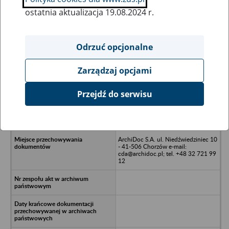
ostatnia aktualizacja 19.08.2024 r.
Wszystkie uwagi można przesyłać poprzez
formularz
Odrzuć opcjonalne
Zarządzaj opcjami
Ukryj wszystkie pozycje bazy
Przejdź do serwisu
Zakład Robót Górniczych i
Budowlanych sp. z o.o., Gliwice ul.
Pszczyńska 69
ArchiDoc S.A. ul. Niedźwiedziniec 10
- 41-506 Chorzów e-mail:
cda@archidoc.pl; tel. +48 32 721 99
12