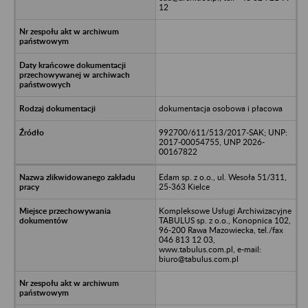
12
dokumentacja osobowa i płacowa
992700/611/513/2017-SAK; UNP:
2017-00054755, UNP 2026-
00167822
Edam sp. z o.o., ul. Wesoła 51/311,
25-363 Kielce
Kompleksowe Usługi Archiwizacyjne
TABULUS sp. z o.o., Konopnica 102,
96-200 Rawa Mazowiecka, tel./fax
046 813 12 03,
www.tabulus.com.pl, e-mail:
biuro@tabulus.com.pl