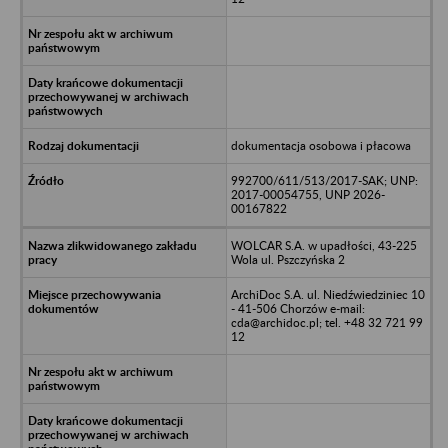
dokumentacja osobowa i płacowa
992700/611/513/2017-SAK; UNP:
2017-00054755, UNP 2026-
00167822
WOLCAR S.A. w upadłości, 43-225
Wola ul. Pszczyńska 2
ArchiDoc S.A. ul. Niedźwiedziniec 10
- 41-506 Chorzów e-mail:
cda@archidoc.pl; tel. +48 32 721 99
12