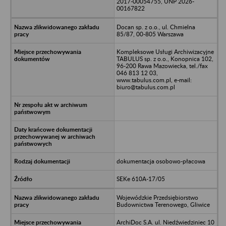
2017-00054755, UNP 2026-
00167822
Docan sp. z o.o., ul. Chmielna
85/87, 00-805 Warszawa
Kompleksowe Usługi Archiwizacyjne
TABULUS sp. z o.o., Konopnica 102,
96-200 Rawa Mazowiecka, tel./fax
046 813 12 03,
www.tabulus.com.pl, e-mail:
biuro@tabulus.com.pl
dokumentacja osobowo-płacowa
SEKe 610A-17/05
Wojewódzkie Przedsiębiorstwo
Budownictwa Terenowego, Gliwice
ArchiDoc S.A. ul. Niedźwiedziniec 10