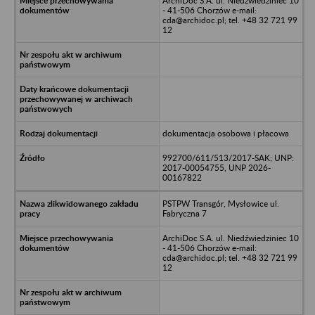
ArchiDoc S.A. ul. Niedźwiedziniec 10
- 41-506 Chorzów e-mail:
cda@archidoc.pl; tel. +48 32 721 99
12
dokumentacja osobowa i płacowa
992700/611/513/2017-SAK; UNP:
2017-00054755, UNP 2026-
00167822
PSTPW Transgór, Mysłowice ul.
Fabryczna 7
ArchiDoc S.A. ul. Niedźwiedziniec 10
- 41-506 Chorzów e-mail:
cda@archidoc.pl; tel. +48 32 721 99
12