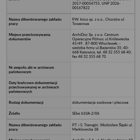
2017-00054755, UNP 2026-
00167822
P.W. Inico sp. z o.o., Chorzów ul.
Towarowa
ArchiDoc Sp. z o.o. Centrum
Operacyjne Północ ul.Królewiecka
45/49 , 87-800 Włocławek; -
siedziba firmy ul.Bażantów 35; 40-
668 Katowice, tel. 48 32 355 68 40;
fax 48 32 355 68 70
dokumentacja osobowa i płacowa
SEke 610A-2/06
P.T. i S. Transgór, Wodzisław Śląski ul.
Marklowicka 38