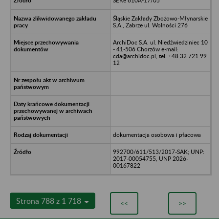
SEKe 610A-17/05
Śląskie Zakłady Zbożowo-Młynarskie
S.A., Zabrze ul. Wolności 276
ArchiDoc S.A. ul. Niedźwiedziniec 10
- 41-506 Chorzów e-mail:
cda@archidoc.pl; tel. +48 32 721 99
12
dokumentacja osobowa i płacowa
992700/611/513/2017-SAK; UNP:
2017-00054755, UNP 2026-
00167822
Strona 788 z 1 718
<<
>>