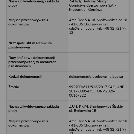
Zakłady Budowy Maszyn i
Górnictwa Częstochowa S.A. -
Kłobuck ul. Górnicza
ArchiDoc S.A. ul. Niedźwiedziniec 10
- 41-506 Chorzów e-mail:
cda@archidoc.pl; tel. +48 32 721 99
12
dokumentacja osobowa i płacowa
992700/611/513/2017-SAK; UNP:
2017-00054755, UNP 2026-
00167822
Z.U.T. KKIM, Siemianowice Śląskie
ul. Bytkowska 1B
ArchiDoc S.A. ul. Niedźwiedziniec 10
- 41-506 Chorzów e-mail:
cda@archidoc.pl; tel. +48 32 721 99
12