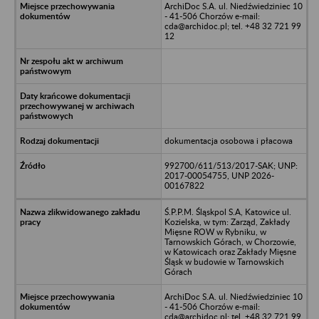
ArchiDoc S.A. ul. Niedźwiedziniec 10
- 41-506 Chorzów e-mail:
cda@archidoc.pl; tel. +48 32 721 99
12
dokumentacja osobowa i płacowa
992700/611/513/2017-SAK; UNP:
2017-00054755, UNP 2026-
00167822
Ś.P.P.M. Śląskpol S.A, Katowice ul.
Kozielska, w tym: Zarząd, Zakłady
Mięsne ROW w Rybniku, w
Tarnowskich Górach, w Chorzowie,
w Katowicach oraz Zakłady Mięsne
Śląsk w budowie w Tarnowskich
Górach
ArchiDoc S.A. ul. Niedźwiedziniec 10
- 41-506 Chorzów e-mail:
cda@archidoc.pl; tel. +48 32 721 99