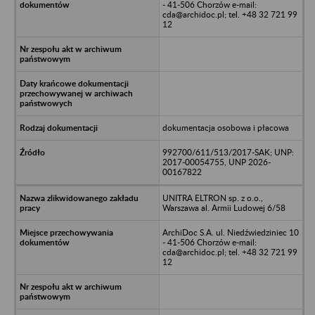
- 41-506 Chorzów e-mail:
cda@archidoc.pl; tel. +48 32 721 99
12
dokumentacja osobowa i płacowa
992700/611/513/2017-SAK; UNP:
2017-00054755, UNP 2026-
00167822
UNITRA ELTRON sp. z o.o.,
Warszawa al. Armii Ludowej 6/58
ArchiDoc S.A. ul. Niedźwiedziniec 10
- 41-506 Chorzów e-mail:
cda@archidoc.pl; tel. +48 32 721 99
12