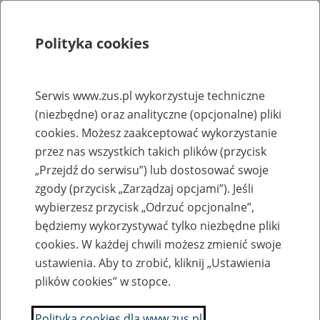
Polityka cookies
Szukaj
Menu
Serwis www.zus.pl wykorzystuje techniczne
(niezbędne) oraz analityczne (opcjonalne) pliki
Rejestry, ewidencje i archiwa
cookies. Możesz zaakceptować wykorzystanie
Baza zlikwidowanych lub
przez nas wszystkich takich plików (przycisk
„Przejdź do serwisu”) lub dostosować swoje
przekształconych zakładów pracy
zgody (przycisk „Zarządzaj opcjami”). Jeśli
wybierzesz przycisk „Odrzuć opcjonalne”,
Nazwa zakładu pracy:
będziemy wykorzystywać tylko niezbędne pliki
cookies. W każdej chwili możesz zmienić swoje
ustawienia. Aby to zrobić, kliknij „Ustawienia
plików cookies” w stopce.
SZUKAJ
Polityka cookies dla www.zus.pl