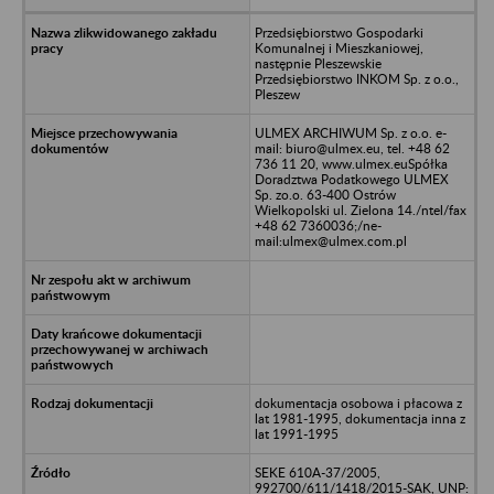
Przedsiębiorstwo Gospodarki
Komunalnej i Mieszkaniowej,
następnie Pleszewskie
Przedsiębiorstwo INKOM Sp. z o.o.,
Pleszew
ULMEX ARCHIWUM Sp. z o.o. e-
mail: biuro@ulmex.eu, tel. +48 62
736 11 20, www.ulmex.euSpółka
Doradztwa Podatkowego ULMEX
Sp. zo.o. 63-400 Ostrów
Wielkopolski ul. Zielona 14./ntel/fax
+48 62 7360036;/ne-
mail:ulmex@ulmex.com.pl
dokumentacja osobowa i płacowa z
lat 1981-1995, dokumentacja inna z
lat 1991-1995
SEKE 610A-37/2005,
992700/611/1418/2015-SAK, UNP: