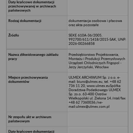
dokumentacja osobowa i płacowa
oraz akta pozostałe
SEKE 610A-36/2005,
992700/611/1418/2015-SAK, UNP:
2026-00266858
Przedsiębiorstwo Projektowania,
Montażu i Produkcji Przemysłowych
Urządzeń Chłodniczych Frigopol -
Jerzy Jerczyński, Wrocław
ULMEX ARCHIWUM Sp. z o.o. e-
mail: biuro@ulmex.eu, tel. +48 62
736 11 20, www.ulmex.euSpółka
Doradztwa Podatkowego ULMEX
Sp. zo.o. 63-400 Ostrów
Wielkopolski ul. Zielona 14./ntel/fax
+48 62 7360036;/ne-
mail:ulmex@ulmex.com.pl