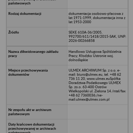
dokumentacja osobowo-płacowa z
lat 1971-1999, dokumentacja inna z
lat 1953-2000
SEKE 610A-36/2005,
992700/611/1418/2015-SAK, UNP:
2026-00266858
Handlowo Usługowa Spółdzielnia
Pracy; Kłodzko Ustronie woj.
dolnośląskie
ULMEX ARCHIWUM Sp. z o.o. e-
mail: biuro@ulmex.eu, tel. +48 62
736 11 20, www.ulmex.euSpółka
Doradztwa Podatkowego ULMEX
Sp. zo.o. 63-400 Ostrów
Wielkopolski ul. Zielona 14./ntel/fax
+48 62 7360036;/ne-
mail:ulmex@ulmex.com.pl