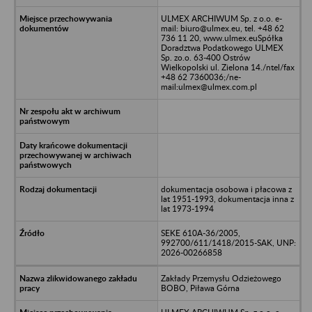
ULMEX ARCHIWUM Sp. z o.o. e-
mail: biuro@ulmex.eu, tel. +48 62
736 11 20, www.ulmex.euSpółka
Doradztwa Podatkowego ULMEX
Sp. zo.o. 63-400 Ostrów
Wielkopolski ul. Zielona 14./ntel/fax
+48 62 7360036;/ne-
mail:ulmex@ulmex.com.pl
dokumentacja osobowa i płacowa z
lat 1951-1993, dokumentacja inna z
lat 1973-1994
SEKE 610A-36/2005,
992700/611/1418/2015-SAK, UNP:
2026-00266858
Zakłady Przemysłu Odzieżowego
BOBO, Piława Górna