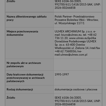
SEKE 610A-36/2005,
992700/611/1418/2015-SAK, UNP:
2026-00266858
Polski Partner- Przedsiębiorstwo
Prywatne Bolesław Woś - Wrocław,
ul. Wyszyńskiego 117/1
ULMEX ARCHIWUM Sp. z o.o. e-
mail: biuro@ulmex.eu, tel. +48 62
736 11 20, www.ulmex.euSpółka
Doradztwa Podatkowego ULMEX
Sp. zo.o. 63-400 Ostrów
Wielkopolski ul. Zielona 14./ntel/fax
+48 62 7360036;/ne-
mail:ulmex@ulmex.com.pl
1995-1997
dokumentacja osobowa i płacowa
SEKE 610A-36/2005,
992700/611/1418/2015-SAK, UNP:
2026-00266858