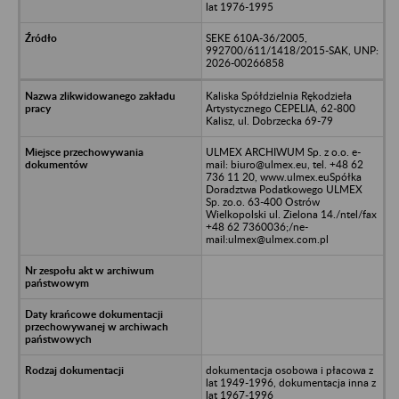
lat 1976-1995
SEKE 610A-36/2005,
992700/611/1418/2015-SAK, UNP:
2026-00266858
Kaliska Spółdzielnia Rękodzieła
Artystycznego CEPELIA, 62-800
Kalisz, ul. Dobrzecka 69-79
ULMEX ARCHIWUM Sp. z o.o. e-
mail: biuro@ulmex.eu, tel. +48 62
736 11 20, www.ulmex.euSpółka
Doradztwa Podatkowego ULMEX
Sp. zo.o. 63-400 Ostrów
Wielkopolski ul. Zielona 14./ntel/fax
+48 62 7360036;/ne-
mail:ulmex@ulmex.com.pl
dokumentacja osobowa i płacowa z
lat 1949-1996, dokumentacja inna z
lat 1967-1996