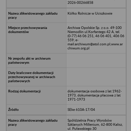
2026-00266858
Kółko Rolnicze w Uciszkowie
Archiwa Opolskie Sp. z o.o. 49-100
Niemodlin ul.Korfantego 42 A, tel.
(0-77) 46 06 251, 46 06 401, 406 06
559; e-
mail:archiwum@atol.com.pl;www.ar
chiwum.org.pl
dokumentacja osobowa z lat 1962-
1973, dokumentacja płacowa z lat
1971-1973
SEke 610A-17/04
Spółdzielnia Pracy Wyrobów
Szklanych Millenium, 62-800 Kalisz,
ul. Puławskiego 30