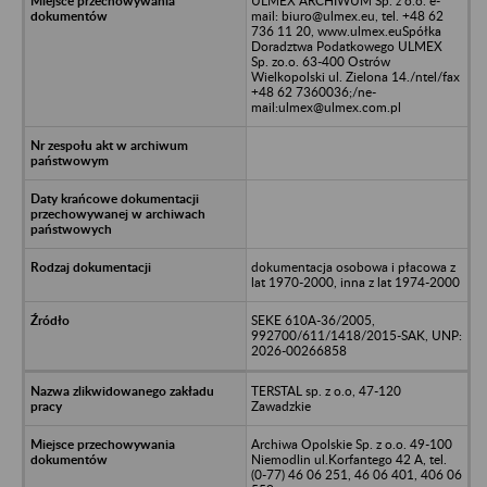
ULMEX ARCHIWUM Sp. z o.o. e-
mail: biuro@ulmex.eu, tel. +48 62
736 11 20, www.ulmex.euSpółka
Doradztwa Podatkowego ULMEX
Sp. zo.o. 63-400 Ostrów
Wielkopolski ul. Zielona 14./ntel/fax
+48 62 7360036;/ne-
mail:ulmex@ulmex.com.pl
dokumentacja osobowa i płacowa z
lat 1970-2000, inna z lat 1974-2000
SEKE 610A-36/2005,
992700/611/1418/2015-SAK, UNP:
2026-00266858
TERSTAL sp. z o.o, 47-120
Zawadzkie
Archiwa Opolskie Sp. z o.o. 49-100
Niemodlin ul.Korfantego 42 A, tel.
(0-77) 46 06 251, 46 06 401, 406 06