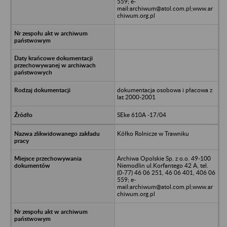
559; e-
mail:archiwum@atol.com.pl;www.ar
chiwum.org.pl
dokumentacja osobowa i płacowa z
lat 2000-2001
SEke 610A -17/04
Kółko Rolnicze w Trawniku
Archiwa Opolskie Sp. z o.o. 49-100
Niemodlin ul.Korfantego 42 A, tel.
(0-77) 46 06 251, 46 06 401, 406 06
559; e-
mail:archiwum@atol.com.pl;www.ar
chiwum.org.pl