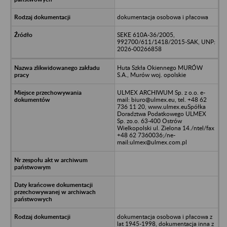
dokumentacja osobowa i płacowa
SEKE 610A-36/2005,
992700/611/1418/2015-SAK, UNP:
2026-00266858
Huta Szkła Okiennego MURÓW
S.A., Murów woj. opolskie
ULMEX ARCHIWUM Sp. z o.o. e-
mail: biuro@ulmex.eu, tel. +48 62
736 11 20, www.ulmex.euSpółka
Doradztwa Podatkowego ULMEX
Sp. zo.o. 63-400 Ostrów
Wielkopolski ul. Zielona 14./ntel/fax
+48 62 7360036;/ne-
mail:ulmex@ulmex.com.pl
dokumentacja osobowa i płacowa z
lat 1945-1998, dokumentacja inna z