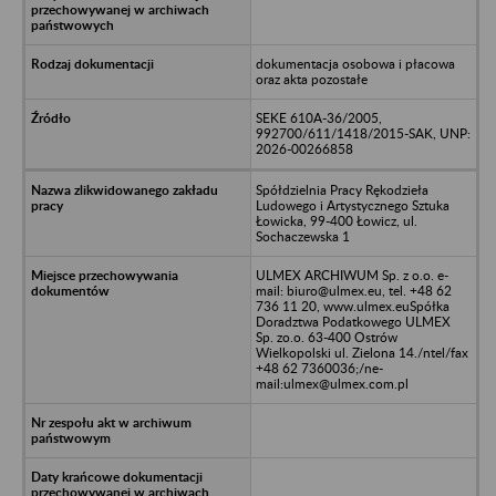
dokumentacja osobowa i płacowa
oraz akta pozostałe
SEKE 610A-36/2005,
992700/611/1418/2015-SAK, UNP:
2026-00266858
Spółdzielnia Pracy Rękodzieła
Ludowego i Artystycznego Sztuka
Łowicka, 99-400 Łowicz, ul.
Sochaczewska 1
ULMEX ARCHIWUM Sp. z o.o. e-
mail: biuro@ulmex.eu, tel. +48 62
736 11 20, www.ulmex.euSpółka
Doradztwa Podatkowego ULMEX
Sp. zo.o. 63-400 Ostrów
Wielkopolski ul. Zielona 14./ntel/fax
+48 62 7360036;/ne-
mail:ulmex@ulmex.com.pl