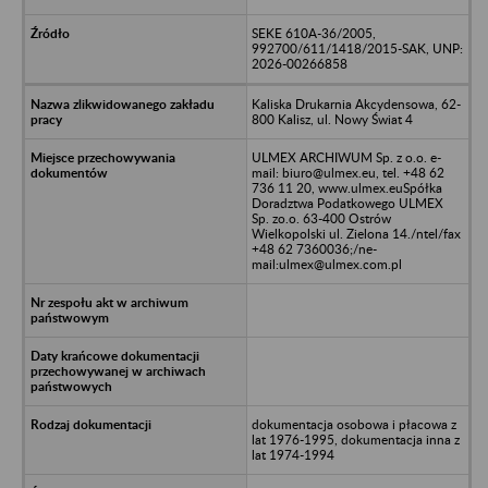
SEKE 610A-36/2005,
992700/611/1418/2015-SAK, UNP:
2026-00266858
Kaliska Drukarnia Akcydensowa, 62-
800 Kalisz, ul. Nowy Świat 4
ULMEX ARCHIWUM Sp. z o.o. e-
mail: biuro@ulmex.eu, tel. +48 62
736 11 20, www.ulmex.euSpółka
Doradztwa Podatkowego ULMEX
Sp. zo.o. 63-400 Ostrów
Wielkopolski ul. Zielona 14./ntel/fax
+48 62 7360036;/ne-
mail:ulmex@ulmex.com.pl
dokumentacja osobowa i płacowa z
lat 1976-1995, dokumentacja inna z
lat 1974-1994