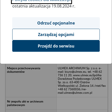
ostatnia aktualizacja 19.08.2024 r.
Wszystkie uwagi można przesyłać poprzez
formularz
Odrzuć opcjonalne
Zarządzaj opcjami
Ukryj wszystkie pozycje bazy
Przejdź do serwisu
Towarzystwo Społeczno-Kulturalne
Dziennikarzy we Wrocławiu,
Wrocław
ULMEX ARCHIWUM Sp. z o.o. e-
mail: biuro@ulmex.eu, tel. +48 62
736 11 20, www.ulmex.euSpółka
Doradztwa Podatkowego ULMEX
Sp. zo.o. 63-400 Ostrów
Wielkopolski ul. Zielona 14./ntel/fax
+48 62 7360036;/ne-
mail:ulmex@ulmex.com.pl