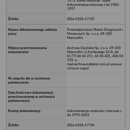
1975, Kółko Rolnicze - tylko
dokumentacja płacowa z lat 1982-
1997
SEke 610A-17/05
Przedsiębiorstwo Robót Drogowych i
Mostowych Sp. z o.o.,49-100
Niemodlin
Archiwa Opolskie Sp. z o.o. 49-100
Niemodlin ul.Korfantego 42 A, tel.
(0-77) 46 06 251, 46 06 401, 406 06
559; e-
mail:archiwum@atol.com.pl;www.ar
chiwum.org.pl
dokumentacja osobowa i płacowa z
lat 1993-2003
SEke 610A-17/04