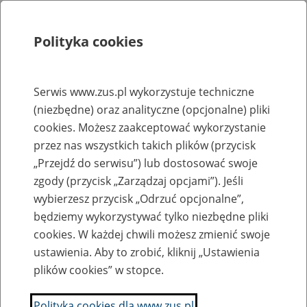
Polityka cookies
Szukaj
Menu
Serwis www.zus.pl wykorzystuje techniczne
(niezbędne) oraz analityczne (opcjonalne) pliki
Rejestry, ewidencje i archiwa
cookies. Możesz zaakceptować wykorzystanie
Baza zlikwidowanych lub
przez nas wszystkich takich plików (przycisk
„Przejdź do serwisu”) lub dostosować swoje
przekształconych zakładów pracy
zgody (przycisk „Zarządzaj opcjami”). Jeśli
wybierzesz przycisk „Odrzuć opcjonalne”,
Nazwa zakładu pracy:
będziemy wykorzystywać tylko niezbędne pliki
cookies. W każdej chwili możesz zmienić swoje
ustawienia. Aby to zrobić, kliknij „Ustawienia
plików cookies” w stopce.
SZUKAJ
Polityka cookies dla www.zus.pl