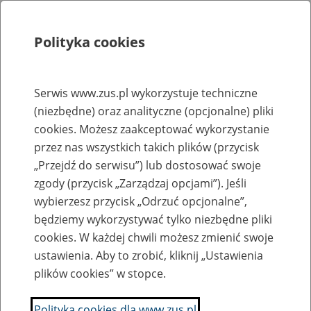
Polityka cookies
Szukaj
Menu
Serwis www.zus.pl wykorzystuje techniczne
(niezbędne) oraz analityczne (opcjonalne) pliki
Rejestry, ewidencje i archiwa
cookies. Możesz zaakceptować wykorzystanie
Baza zlikwidowanych lub
przez nas wszystkich takich plików (przycisk
„Przejdź do serwisu”) lub dostosować swoje
przekształconych zakładów pracy
zgody (przycisk „Zarządzaj opcjami”). Jeśli
wybierzesz przycisk „Odrzuć opcjonalne”,
Nazwa zakładu pracy:
będziemy wykorzystywać tylko niezbędne pliki
cookies. W każdej chwili możesz zmienić swoje
ustawienia. Aby to zrobić, kliknij „Ustawienia
plików cookies” w stopce.
SZUKAJ
Polityka cookies dla www.zus.pl