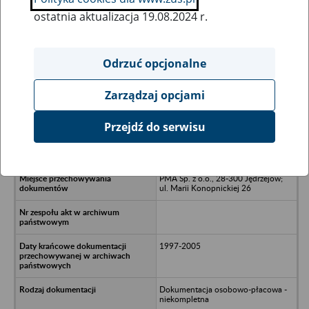
ostatnia aktualizacja 19.08.2024 r.
Wszystkie uwagi można przesyłać poprzez
formularz
Odrzuć opcjonalne
Zarządzaj opcjami
Ukryj wszystkie pozycje bazy
Przejdź do serwisu
IDAKS Eksport-Imprt S.A. w Kielcach
PMA Sp. z o.o., 28-300 Jędrzejów;
ul. Marii Konopnickiej 26
1997-2005
Dokumentacja osobowo-płacowa -
niekompletna