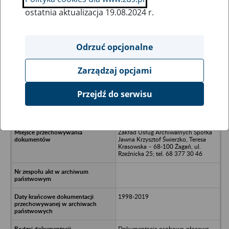
ostatnia aktualizacja 19.08.2024 r.
Wszystkie uwagi można przesyłać poprzez
formularz
Odrzuć opcjonalne
Zarządzaj opcjami
Ukryj wszystkie pozycje bazy
Przejdź do serwisu
Bema Plus SP. z o.o. - Żory, ul.
Artylerzystów 4/5
Zakład Usług Archiwalnych Spółka
Jawna Krzysztof Świerzko, Teresa
Krasowska – 68-100 Żagań, ul.
Rzeźnicka 25; tel. 68 377 30 46
1998-2019
Dokumentacja osobowo-płacowa