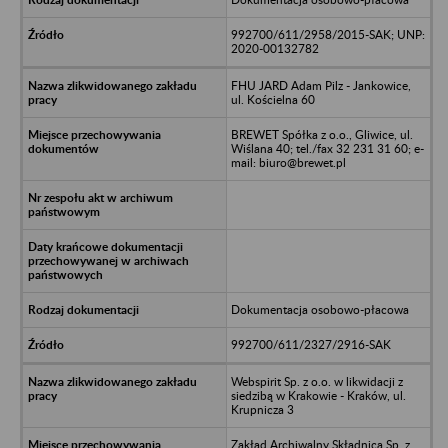
992700/611/2958/2015-SAK; UNP:
2020-00132782
FHU JARD Adam Pilz - Jankowice,
ul. Kościelna 60
BREWET Spółka z o.o., Gliwice, ul.
Wiślana 40; tel./fax 32 231 31 60; e-
mail: biuro@brewet.pl
Dokumentacja osobowo-płacowa
992700/611/2327/2916-SAK
Webspirit Sp. z o.o. w likwidacji z
siedzibą w Krakowie - Kraków, ul.
Krupnicza 3
Zakład Archiwalny Składnica Sp. z