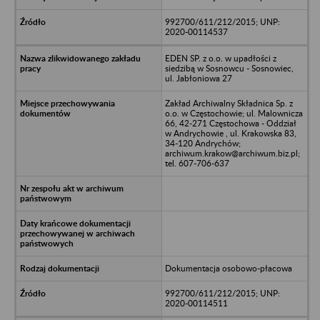
992700/611/212/2015; UNP:
2020-00114537
EDEN SP. z o.o. w upadłości z
siedzibą w Sosnowcu - Sosnowiec,
ul. Jabłoniowa 27
Zakład Archiwalny Składnica Sp. z
o.o. w Częstochowie; ul. Malownicza
66, 42-271 Częstochowa - Oddział
w Andrychowie , ul. Krakowska 83,
34-120 Andrychów;
archiwum.krakow@archiwum.biz.pl;
tel. 607-706-637
Dokumentacja osobowo-płacowa
992700/611/212/2015; UNP:
2020-00114511