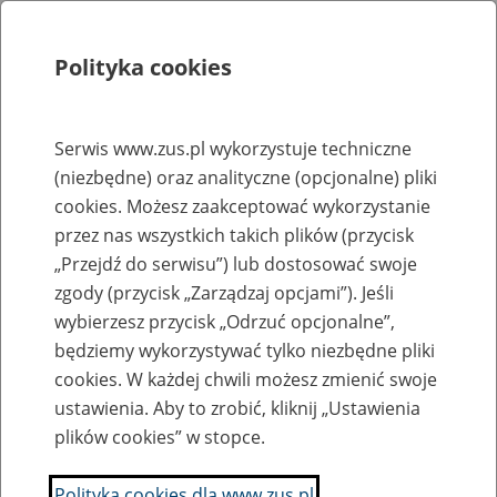
Polityka cookies
Szukaj
Menu
Serwis www.zus.pl wykorzystuje techniczne
(niezbędne) oraz analityczne (opcjonalne) pliki
Rejestry, ewidencje i archiwa
cookies. Możesz zaakceptować wykorzystanie
Baza zlikwidowanych lub
przez nas wszystkich takich plików (przycisk
„Przejdź do serwisu”) lub dostosować swoje
przekształconych zakładów pracy
zgody (przycisk „Zarządzaj opcjami”). Jeśli
wybierzesz przycisk „Odrzuć opcjonalne”,
Nazwa zakładu pracy:
będziemy wykorzystywać tylko niezbędne pliki
cookies. W każdej chwili możesz zmienić swoje
ustawienia. Aby to zrobić, kliknij „Ustawienia
plików cookies” w stopce.
SZUKAJ
Polityka cookies dla www.zus.pl