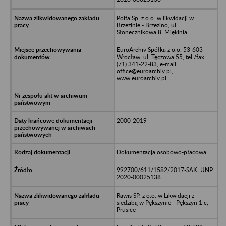
Polfa Sp. z o.o. w likwidacji w
Brzezinie - Brzezino, ul.
Słonecznikowa 8; Miękinia
EuroArchiv Spółka z o.o. 53-603
Wrocław, ul. Tęczowa 55, tel./fax.
(71) 341-22-83, e-mail:
office@euroarchiv.pl;
www.euroarchiv.pl
2000-2019
Dokumentacja osobowo-płacowa
992700/611/1582/2017-SAK; UNP:
2020-00025138
Rawis SP. z o.o. w Likwidacji z
siedzibą w Pększynie - Pększyn 1 c,
Prusice