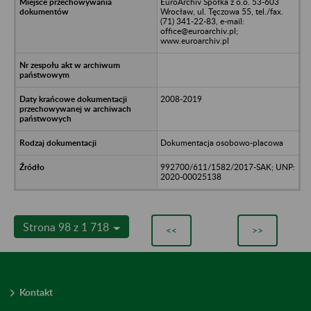
EuroArchiv Spółka z o.o. 53-603
Wrocław, ul. Tęczowa 55, tel./fax.
(71) 341-22-83, e-mail:
office@euroarchiv.pl;
www.euroarchiv.pl
2008-2019
Dokumentacja osobowo-placowa
992700/611/1582/2017-SAK; UNP:
2020-00025138
Strona 98 z 1 718
<<
>>
Kontakt