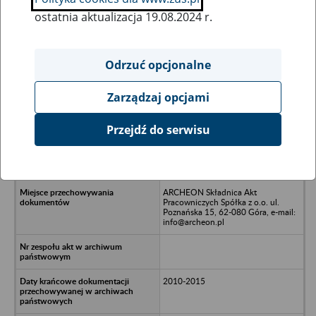
ostatnia aktualizacja 19.08.2024 r.
Wszystkie uwagi można przesyłać poprzez
formularz
Odrzuć opcjonalne
Zarządzaj opcjami
Ukryj wszystkie pozycje bazy
Przejdź do serwisu
Elektro Magnes Sp. z o.o. Sp. k. w
likwidacji, w upadłości likwidacyjnej
- Poznań, ul. Główna 10
ARCHEON Składnica Akt
Pracowniczych Spółka z o.o. ul.
Poznańska 15, 62-080 Góra, e-mail:
info@archeon.pl
2010-2015