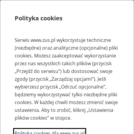
Polityka cookies
Szukaj
Menu
Serwis www.zus.pl wykorzystuje techniczne
(niezbędne) oraz analityczne (opcjonalne) pliki
Rejestry, ewidencje i archiwa
cookies. Możesz zaakceptować wykorzystanie
Baza zlikwidowanych lub
przez nas wszystkich takich plików (przycisk
„Przejdź do serwisu”) lub dostosować swoje
przekształconych zakładów pracy
zgody (przycisk „Zarządzaj opcjami”). Jeśli
wybierzesz przycisk „Odrzuć opcjonalne”,
Nazwa zakładu pracy:
będziemy wykorzystywać tylko niezbędne pliki
cookies. W każdej chwili możesz zmienić swoje
ustawienia. Aby to zrobić, kliknij „Ustawienia
plików cookies” w stopce.
SZUKAJ
Polityka cookies dla www.zus.pl