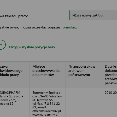
wa zakładu pracy:
ystkie uwagi można przesyłać poprzez
formularz
Ukryj wszystkie pozycje bazy
azwa
Miejsce
Nr zespołu akt w
Daty k
likwidowanego
przechowywania
archiwum
dokume
akładu pracy
dokumentów
państwowym
przech
archiw
państw
EURAXPHARM
EuroArchiv Spółka z
2010-20
land - Sp. z o.o. -
o.o. 53-603 Wrocław,
dowa Zdrój, ul.
ul. Tęczowa 55,
godna 12
tel./fax. (71) 341-22-
83, e-mail:
office@euroarchiv.pl;
www.euroarchiv.pl