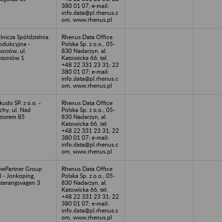
380 01 07; e-mail:
info.data@pl.rhenus.c
om, www.rhenus.pl
lnicza Spółdzielnia
Rhenus Data Office
odukcyjna -
Polska Sp. z o.o., 05-
orzów, ul.
830 Nadarzyn, al.
toniów 1
Katowicka 66, tel.
+48 22 331 23 31; 22
380 01 07; e-mail:
info.data@pl.rhenus.c
om, www.rhenus.pl
kudo SP. z o.o. -
Rhenus Data Office
chy, ul. Nad
Polska Sp. z o.o., 05-
ziorem 85
830 Nadarzyn, al.
Katowicka 66, tel.
+48 22 331 23 31; 22
380 01 07; e-mail:
info.data@pl.rhenus.c
om, www.rhenus.pl
ePartner Group
Rhenus Data Office
 - Jonkoping,
Polska Sp. z o.o., 05-
terangsvagen 3
830 Nadarzyn, al.
Katowicka 66, tel.
+48 22 331 23 31; 22
380 01 07; e-mail:
info.data@pl.rhenus.c
om, www.rhenus.pl