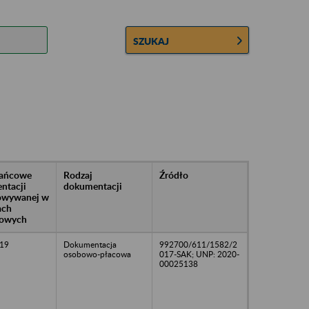
SZUKAJ
rańcowe
Rodzaj
Źródło
ntacji
dokumentacji
owywanej w
ach
owych
19
Dokumentacja
992700/611/1582/2
osobowo-płacowa
017-SAK; UNP: 2020-
00025138