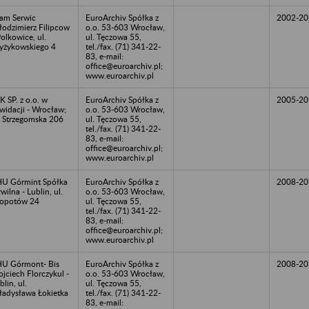
am Serwic
EuroArchiv Spółka z
2002-20
odzimierz Filipcow
o.o. 53-603 Wrocław,
Polkowice, ul.
ul. Tęczowa 55,
żykowskiego 4
tel./fax. (71) 341-22-
83, e-mail:
office@euroarchiv.pl;
www.euroarchiv.pl
K SP. z o.o. w
EuroArchiv Spółka z
2005-20
kwidacji - Wrocław;
o.o. 53-603 Wrocław,
. Strzegomska 206
ul. Tęczowa 55,
tel./fax. (71) 341-22-
83, e-mail:
office@euroarchiv.pl;
www.euroarchiv.pl
U Górmint Spółka
EuroArchiv Spółka z
2008-20
wilna - Lublin, ul.
o.o. 53-603 Wrocław,
opotów 24
ul. Tęczowa 55,
tel./fax. (71) 341-22-
83, e-mail:
office@euroarchiv.pl;
www.euroarchiv.pl
U Górmont- Bis
EuroArchiv Spółka z
2008-20
jciech Florczykul -
o.o. 53-603 Wrocław,
blin, ul.
ul. Tęczowa 55,
adysława Łokietka
tel./fax. (71) 341-22-
83, e-mail: