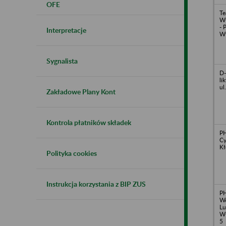
OFE
Te
Wł
- 
Interpretacje
Wy
Sygnalista
D-
li
ul
Zakładowe Plany Kont
Kontrola płatników składek
PH
Cy
Kł
Polityka cookies
Instrukcja korzystania z BIP ZUS
PH
Wo
Lu
Wł
5