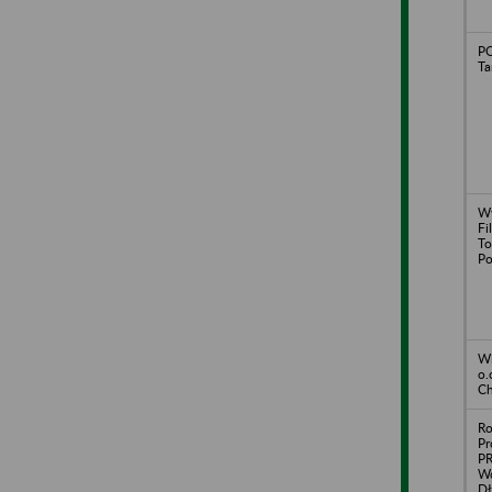
PO
Ta
Wy
Fi
To
Po
Wi
o.
Ch
Ro
Pr
PR
Wo
Dł