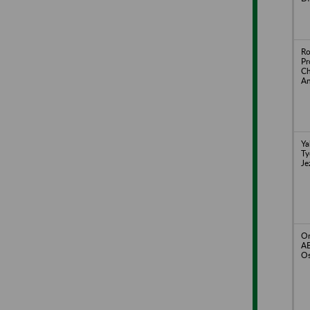
Ro
Pr
Ch
An
Ya
Ty
Je
On
AB
Os