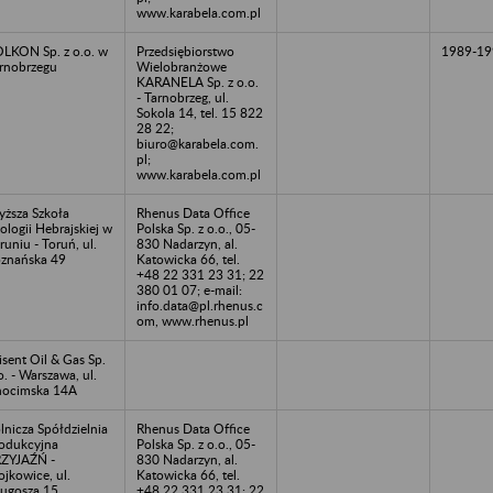
www.karabela.com.pl
LKON Sp. z o.o. w
Przedsiębiorstwo
1989-19
rnobrzegu
Wielobranżowe
KARANELA Sp. z o.o.
- Tarnobrzeg, ul.
Sokola 14, tel. 15 822
28 22;
biuro@karabela.com.
pl;
www.karabela.com.pl
ższa Szkoła
Rhenus Data Office
lologii Hebrajskiej w
Polska Sp. z o.o., 05-
runiu - Toruń, ul.
830 Nadarzyn, al.
znańska 49
Katowicka 66, tel.
+48 22 331 23 31; 22
380 01 07; e-mail:
info.data@pl.rhenus.c
om, www.rhenus.pl
sent Oil & Gas Sp.
o. - Warszawa, ul.
ocimska 14A
lnicza Spółdzielnia
Rhenus Data Office
odukcyjna
Polska Sp. z o.o., 05-
ZYJAŹŃ -
830 Nadarzyn, al.
jkowice, ul.
Katowicka 66, tel.
ugosza 15
+48 22 331 23 31; 22