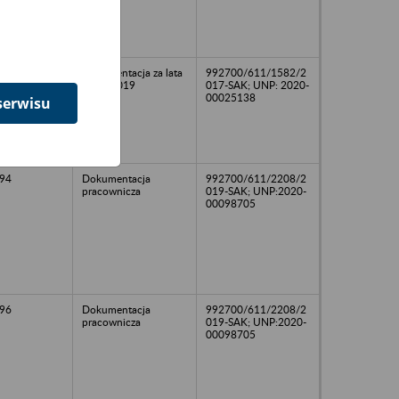
Dokumentacja za lata
992700/611/1582/2
2014-2019
017-SAK; UNP: 2020-
00025138
serwisu
94
Dokumentacja
992700/611/2208/2
pracownicza
019-SAK; UNP:2020-
00098705
96
Dokumentacja
992700/611/2208/2
pracownicza
019-SAK; UNP:2020-
00098705