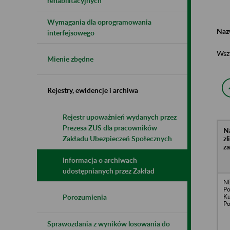
rehabilitacyjnych
Wymagania dla oprogramowania
Naz
interfejsowego
Wsz
Mienie zbędne
Rejestry, ewidencje i archiwa
Rejestr upoważnień wydanych przez
Prezesa ZUS dla pracowników
N
z
Zakładu Ubezpieczeń Społecznych
z
Informacja o archiwach
udostępnianych przez Zakład
N
Po
Ku
Porozumienia
Po
Sprawozdania z wyników losowania do