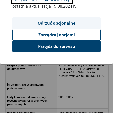
ostatnia aktualizacja 19.08.2024 r.
Wszystkie uwagi można przesyłać poprzez
formularz
Odrzuć opcjonalne
Zarządzaj opcjami
Ukryj wszystkie pozycje bazy
Przejdź do serwisu
Hotel Wileńśka Sp. z o.o. w Olsztynie
Spółdzielnia Pracy i Użytkowników
"INTEGRA" , 10-410 Olsztyn, ul.
Lubelska 43 b, Składnica Akt
Niearchiwalnych tel. 89 533-14-73
2018-2019
Dokumentacja osobowo-płacowa