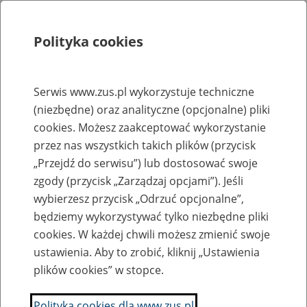
Polityka cookies
Szukaj
Menu
Serwis www.zus.pl wykorzystuje techniczne
(niezbędne) oraz analityczne (opcjonalne) pliki
Rejestry, ewidencje i archiwa
cookies. Możesz zaakceptować wykorzystanie
Baza zlikwidowanych lub
przez nas wszystkich takich plików (przycisk
„Przejdź do serwisu”) lub dostosować swoje
przekształconych zakładów pracy
zgody (przycisk „Zarządzaj opcjami”). Jeśli
wybierzesz przycisk „Odrzuć opcjonalne”,
Nazwa zakładu pracy:
będziemy wykorzystywać tylko niezbędne pliki
cookies. W każdej chwili możesz zmienić swoje
ustawienia. Aby to zrobić, kliknij „Ustawienia
plików cookies” w stopce.
SZUKAJ
Polityka cookies dla www.zus.pl