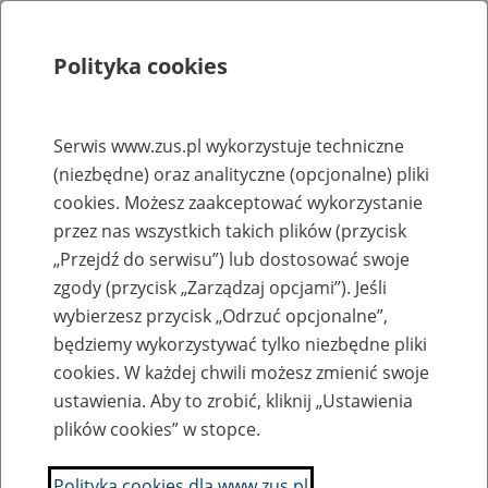
Polityka cookies
Szukaj
Menu
Serwis www.zus.pl wykorzystuje techniczne
(niezbędne) oraz analityczne (opcjonalne) pliki
Rejestry, ewidencje i archiwa
cookies. Możesz zaakceptować wykorzystanie
Baza zlikwidowanych lub
przez nas wszystkich takich plików (przycisk
„Przejdź do serwisu”) lub dostosować swoje
przekształconych zakładów pracy
zgody (przycisk „Zarządzaj opcjami”). Jeśli
wybierzesz przycisk „Odrzuć opcjonalne”,
Nazwa zakładu pracy:
będziemy wykorzystywać tylko niezbędne pliki
cookies. W każdej chwili możesz zmienić swoje
ustawienia. Aby to zrobić, kliknij „Ustawienia
plików cookies” w stopce.
SZUKAJ
Polityka cookies dla www.zus.pl