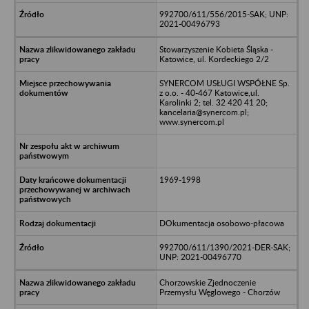
992700/611/556/2015-SAK; UNP:
2021-00496793
Stowarzyszenie Kobieta Śląska -
Katowice, ul. Kordeckiego 2/2
SYNERCOM USŁUGI WSPÓŁNE Sp.
z o.o. - 40-467 Katowice,ul.
Karolinki 2; tel. 32 420 41 20;
kancelaria@synercom.pl;
www.synercom.pl
1969-1998
DOkumentacja osobowo-płacowa
992700/611/1390/2021-DER-SAK;
UNP: 2021-00496770
Chorzowskie Zjednoczenie
Przemysłu Węglowego - Chorzów