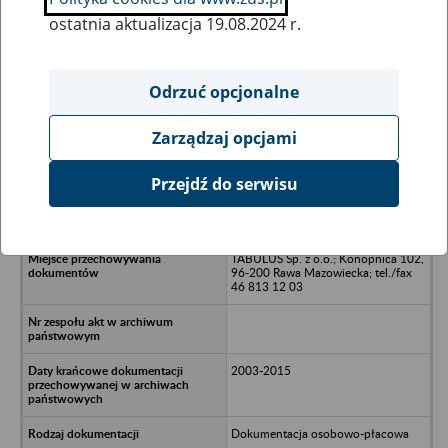
ostatnia aktualizacja 19.08.2024 r.
Wszystkie uwagi można przesyłać poprzez
formularz
Odrzuć opcjonalne
Zarządzaj opcjami
Ukryj wszystkie pozycje bazy
Przejdź do serwisu
Jabłuszko Spółka z o.o. - Warszawa,
ul. Dembowskiego 14/65
TABULUS Sp. z o.o.; Konopnica 102,
96-200 Rawa Mazowiecka; tel./fax
46 813 12 03
2003-2015
Dokumentacja osobowo-płacowa