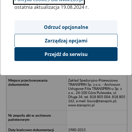
ostatnia aktualizacja 19.08.2024 r.
Wszystkie uwagi można przesyłać poprzez
formularz
Odrzuć opcjonalne
Zarządzaj opcjami
Ukryj wszystkie pozycje bazy
Przejdź do serwisu
Gminna Spółdzielnia SCh w
Końskowoli - Końskowola, ul.
Kurowska 16
Zakład Spedycyjno-Przewozowy
TRANSPRIN Sp. z.o.o. - Archiwum
Usługowe Filia TRANSPRIN-u Sp. z
o.o., 24-100 Góra Puławska, ul.
Długa 34, tel. 818 805 004; 818 805
162, e-mail: biuro@transprin.pl;
www.transprin.pl
1980-2015