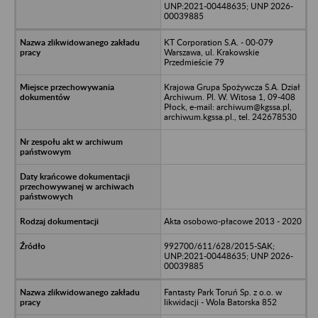
UNP:2021-00448635; UNP 2026-
00039885
KT Corporation S.A. - 00-079
Warszawa, ul. Krakowskie
Przedmieście 79
Krajowa Grupa Spożywcza S.A. Dział
Archiwum. Pl. W. Witosa 1, 09-408
Płock, e-mail: archiwum@kgssa.pl,
archiwum.kgssa.pl., tel. 242678530
Akta osobowo-płacowe 2013 - 2020
992700/611/628/2015-SAK;
UNP:2021-00448635; UNP 2026-
00039885
Fantasty Park Toruń Sp. z o.o. w
likwidacji - Wola Batorska 852