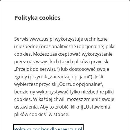
Polityka cookies
Szukaj
Menu
Serwis www.zus.pl wykorzystuje techniczne
(niezbędne) oraz analityczne (opcjonalne) pliki
Rejestry, ewidencje i archiwa
cookies. Możesz zaakceptować wykorzystanie
Baza zlikwidowanych lub
przez nas wszystkich takich plików (przycisk
„Przejdź do serwisu”) lub dostosować swoje
przekształconych zakładów pracy
zgody (przycisk „Zarządzaj opcjami”). Jeśli
wybierzesz przycisk „Odrzuć opcjonalne”,
Nazwa zakładu pracy:
będziemy wykorzystywać tylko niezbędne pliki
cookies. W każdej chwili możesz zmienić swoje
ustawienia. Aby to zrobić, kliknij „Ustawienia
plików cookies” w stopce.
SZUKAJ
Polityka cookies dla www.zus.pl