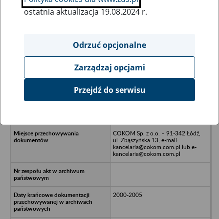
ostatnia aktualizacja 19.08.2024 r.
Wszystkie uwagi można przesyłać poprzez
formularz
Odrzuć opcjonalne
Zarządzaj opcjami
Ukryj wszystkie pozycje bazy
Przejdź do serwisu
Hokus Pokus Rozrywka Spółka z o.o.
w likwidacji - Warszawa, ul.
Powsińska 31
COKOM Sp. z o.o. – 91-342 Łódź,
ul. Zbąszyńska 13; e-mail:
kancelaria@cokom.com.pl lub e-
kancelaria@cokom.com.pl
2000-2005