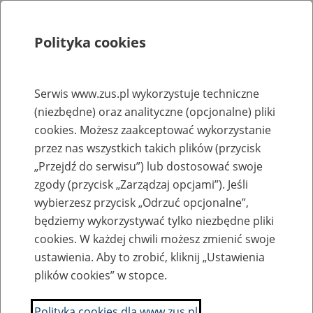
Polityka cookies
Szukaj
Menu
Serwis www.zus.pl wykorzystuje techniczne
(niezbędne) oraz analityczne (opcjonalne) pliki
Rejestry, ewidencje i archiwa
cookies. Możesz zaakceptować wykorzystanie
Baza zlikwidowanych lub
przez nas wszystkich takich plików (przycisk
„Przejdź do serwisu”) lub dostosować swoje
przekształconych zakładów pracy
zgody (przycisk „Zarządzaj opcjami”). Jeśli
wybierzesz przycisk „Odrzuć opcjonalne”,
Nazwa zakładu pracy:
będziemy wykorzystywać tylko niezbędne pliki
cookies. W każdej chwili możesz zmienić swoje
ustawienia. Aby to zrobić, kliknij „Ustawienia
plików cookies” w stopce.
SZUKAJ
Polityka cookies dla www.zus.pl