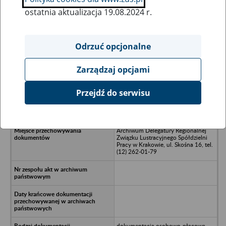
ostatnia aktualizacja 19.08.2024 r.
Wszystkie uwagi można przesyłać poprzez
formularz
Odrzuć opcjonalne
Zarządzaj opcjami
Ukryj wszystkie pozycje bazy
Przejdź do serwisu
Elektro-Konstrukcyjna Spółdzielnia
Pracy im. 1-go Maja, Będzin
Archiwum Delegatury Regionalnej
Związku Lustracyjnego Spółdzielni
Pracy w Krakowie, ul. Skośna 16, tel.
(12) 262-01-79
dokumentacja osobowo-płacowa