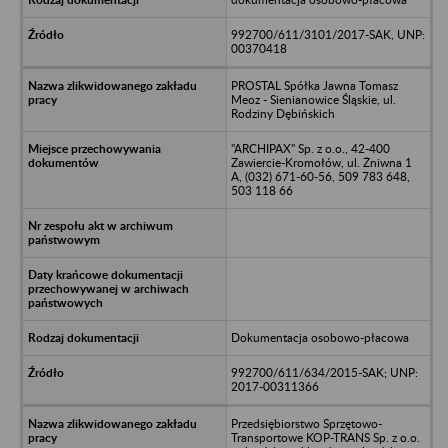
992700/611/3101/2017-SAK, UNP:
00370418
PROSTAL Spółka Jawna Tomasz
Meoz - Sienianowice Śląskie, ul.
Rodziny Dębińskich
"ARCHIPAX" Sp. z o.o., 42-400
Zawiercie-Kromołów, ul. Żniwna 1
A, (032) 671-60-56, 509 783 648,
503 118 66
Dokumentacja osobowo-płacowa
992700/611/634/2015-SAK; UNP:
2017-00311366
Przedsiębiorstwo Sprzętowo-
Transportowe KOP-TRANS Sp. z o.o.