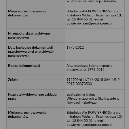
w Jeziórku w likwidacji - Jeziórko
Składnica Akt POWIERNIK Sp. z o.o.
– Stalowa Wola, ul. Przemysłowa 13;
tel. 15 844 55 01, e-mail:
powiernik_san@poczta.onet.pl
1975-2012
Akta osobowe i dokumentacja
płacowa z lat 1975-2012
992700/611/266/2015-SAK; UNP:
2017-00373533
Spółdzielnia Usług
Wielobranżowych w Skołyszynie w
likwidacji - Skołyszyn
Składnica Akt POWIERNIK Sp. z o.o.
– Stalowa Wola, ul. Przemysłowa 13;
tel. 15 844 55 01, e-mail:
powiernik_san@poczta.onet.pl