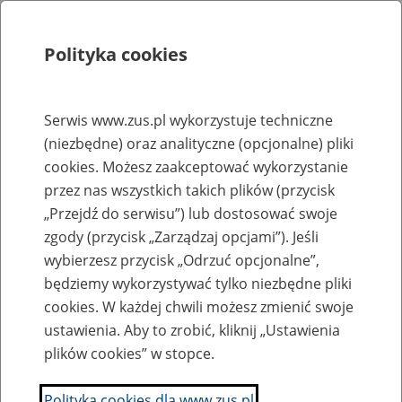
Polityka cookies
Szukaj
Menu
Serwis www.zus.pl wykorzystuje techniczne
(niezbędne) oraz analityczne (opcjonalne) pliki
Rejestry, ewidencje i archiwa
cookies. Możesz zaakceptować wykorzystanie
Baza zlikwidowanych lub
przez nas wszystkich takich plików (przycisk
„Przejdź do serwisu”) lub dostosować swoje
przekształconych zakładów pracy
zgody (przycisk „Zarządzaj opcjami”). Jeśli
wybierzesz przycisk „Odrzuć opcjonalne”,
Nazwa zakładu pracy:
będziemy wykorzystywać tylko niezbędne pliki
cookies. W każdej chwili możesz zmienić swoje
ustawienia. Aby to zrobić, kliknij „Ustawienia
plików cookies” w stopce.
SZUKAJ
Polityka cookies dla www.zus.pl