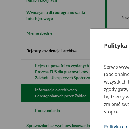
rehabilitacyjnych
Wymagania dla oprogramowania
Naz
interfejsowego
Wsz
Mienie zbędne
Polityka
Rejestry, ewidencje i archiwa
Rejestr upoważnień wydanych przez
Serwis www.
Prezesa ZUS dla pracowników
N
(opcjonalne
z
Zakładu Ubezpieczeń Społecznych
wszystkich 
z
zgody (przy
Informacja o archiwach
udostępnianych przez Zakład
będziemy wy
Ro
zmienić swo
Wy
Ni
Porozumienia
stopce.
Pr
Sprawozdania z wyników losowania do
Polityka co