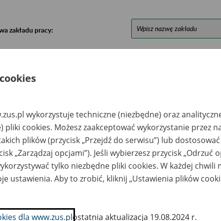
wa zakładu pracy:
ystkie uwagi można przesyłać poprzez
formularz
 cookies
Ukryj wszystkie pozycje bazy
zus.pl wykorzystuje techniczne (niezbędne) oraz analityczn
azwa
Miejsce
Nr zespołu akt w
Daty k
) pliki cookies. Możesz zaakceptować wykorzystanie przez n
likwidowanego
przechowywania
archiwum
dokume
takich plików (przycisk „Przejdź do serwisu”) lub dostosować
akładu pracy
dokumentów
państwowym
przech
archiw
cisk „Zarządzaj opcjami”). Jeśli wybierzesz przycisk „Odrzuć 
państw
korzystywać tylko niezbędne pliki cookies. W każdej chwili
lnicza Spółdzielnia
Regionalny Związek
je ustawienia. Aby to zrobić, kliknij „Ustawienia plików cook
twórcza -
Spółdzielni Produkcji
enowice, powiat
Rolnej Rzeszów ul. Ks.
zemyśł
Jałowego 6a, tel./fax
17 852 37 04, 17 852
37 05;
okies dla www.zus.pl
ostatnia aktualizacja 19.08.2024 r.
http:/www.rzspr.pl, e-