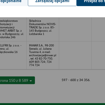
 opcjonalne
Zarządzaj opcjami
Przejdź do 
aków, ul.
Dokumentów NOVIS-
óblewskiego 4
TRADE Sp. z o.o. 85-
145 Bydgoszcz, ul.
Lidzbarska 1
zedsiębiorstwo
Składnica
botyzacji i
Dokumentów NOVIS-
tomatyzacji
TRADE Sp. z o.o. 85-
MET ARBIT Sp. z
145 Bydgoszcz, ul.
o. w Bydgoszczy, ul.
Lidzbarska 1
rdońska 246
LLFRII Sp. z o.o. -
INWAR S.A., 98-200
tno, ul.
Sieradz, ul. Juliana
lęczkowska 16
Tuwima 4, e-mail:
archiwizacja@inwar.pl
, tel. 43 82-70-750,
609 805 724; 724
774 724
597 - 600 z 34 356.
trona 150 z 8 589