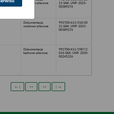
serwisu
osobowo-płacowa
21-SAK; UNP: 2025-
00389276
Dokumentacja
992700/611/510/20
osobowo-płacowa
21-SAK; UNP: 2025-
00389276
Dokumentacja
992700/611/1987/2
kadrowo-płacowa
016-SAK; UNP: 2020-
00245226
← |
<<
>>
| →