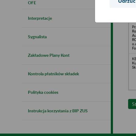
Odrzuć
OFE
Kr
Wr
Interpretacje
Pr
Ro
Au
Sygnalista
RO
o.
Fo
Zakładowe Plany Kont
KE
Ku
Sk
Kontrola płatników składek
Polityka cookies
S
Instrukcja korzystania z BIP ZUS