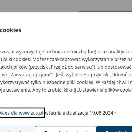
wa zakładu pracy:
 cookies
ystkie uwagi można przesyłać poprzez
formularz
zus.pl wykorzystuje techniczne (niezbędne) oraz analityczn
Ukryj wszystkie pozycje bazy
) pliki cookies. Możesz zaakceptować wykorzystanie przez n
takich plików (przycisk „Przejdź do serwisu”) lub dostosować
cisk „Zarządzaj opcjami”). Jeśli wybierzesz przycisk „Odrzuć 
azwa
Miejsce
Nr zespołu akt w
Daty k
likwidowanego
przechowywania
archiwum
dokume
korzystywać tylko niezbędne pliki cookies. W każdej chwili
akładu pracy
dokumentów
państwowym
przech
archiw
je ustawienia. Aby to zrobić, kliknij „Ustawienia plików cook
państw
P.H.U. RO-REM Sp.
Składnica
o.o. w Bydgoszczy,
Dokumentów NOVIS-
okies dla www.zus.pl
ostatnia aktualizacja 19.08.2024 r.
. Fordońska 246
TRADE Sp. z o.o. 85-
145 Bydgoszcz, ul.
Lidzbarska 1
H.ROMET Kraków -
Składnica