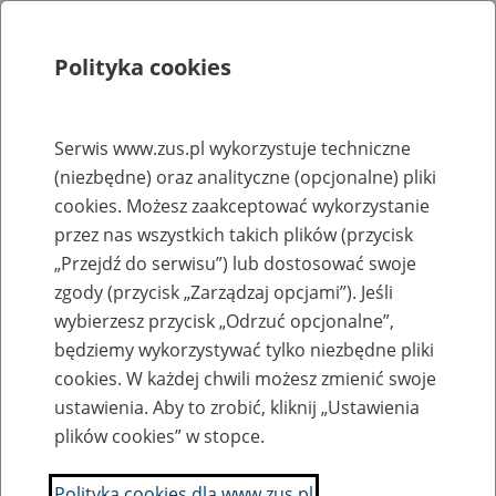
Polityka cookies
Szukaj
Menu
Serwis www.zus.pl wykorzystuje techniczne
(niezbędne) oraz analityczne (opcjonalne) pliki
Rejestry, ewidencje i archiwa
cookies. Możesz zaakceptować wykorzystanie
Baza zlikwidowanych lub
przez nas wszystkich takich plików (przycisk
„Przejdź do serwisu”) lub dostosować swoje
przekształconych zakładów pracy
zgody (przycisk „Zarządzaj opcjami”). Jeśli
wybierzesz przycisk „Odrzuć opcjonalne”,
Nazwa zakładu pracy:
będziemy wykorzystywać tylko niezbędne pliki
cookies. W każdej chwili możesz zmienić swoje
ustawienia. Aby to zrobić, kliknij „Ustawienia
plików cookies” w stopce.
SZUKAJ
Polityka cookies dla www.zus.pl