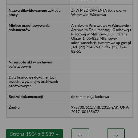
ZFW MEDICAMENTA Sp. z o.o. w
Warszawie, Warszawa
Archiwum Państwowe w Warszawie -
Archiwum Dokumentacji Osobowej i
Płacowej w Milanówku, ul. Stefana
Okrzei 1, 05-822 Milanówek,
adop.kancelaria@warszawa.ap.gov.pl
, tel. (22) 724-76-05, fax. (22) 724-
82-61
dokumentacja kadrowa
992700/611/748/2015-SAK, UNP:
2017- 00188672
Strona 1504 z 8 589
<<
>>