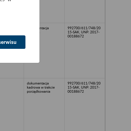
dokumentacja
992700/611/748/20
kadrowa
15-SAK, UNP: 2017-
00188672
serwisu
dokumentacja
992700/611/748/20
kadrowa w trakcie
15-SAK, UNP: 2017-
porządkowania
00188672