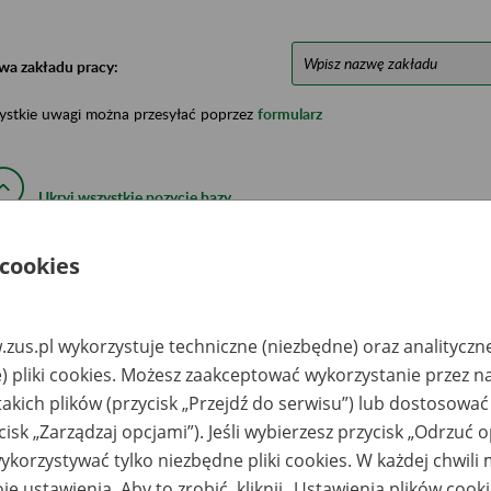
wa zakładu pracy:
ystkie uwagi można przesyłać poprzez
formularz
Ukryj wszystkie pozycje bazy
 cookies
azwa
Miejsce
Nr zespołu akt w
Daty k
likwidowanego
przechowywania
archiwum
dokume
akładu pracy
dokumentów
państwowym
przech
archiw
zus.pl wykorzystuje techniczne (niezbędne) oraz analityczn
państw
) pliki cookies. Możesz zaakceptować wykorzystanie przez n
rszawska Grupa
Archiwum Państwowe
takich plików (przycisk „Przejdź do serwisu”) lub dostosować
westycyjna WGI,
w Warszawie -
-170 Warszawa, ul.
Archiwum
cisk „Zarządzaj opcjami”). Jeśli wybierzesz przycisk „Odrzuć 
owicza 45
Dokumentacji
Osobowej i Płacowej
korzystywać tylko niezbędne pliki cookies. W każdej chwili
w Milanówku, ul.
Stefana Okrzei 1, 05-
je ustawienia. Aby to zrobić, kliknij „Ustawienia plików cook