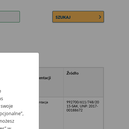
SZUKAJ
rańcowe
Rodzaj
Źródło
ntacji
dokumentacji
owywanej w
ach
e
owych
as
dokumentacja
992700/611/748/20
 swoje
kadrowa
15-SAK, UNP: 2017-
00188672
opcjonalne”,
 możesz
ies” w