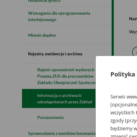
rehabilitacyjnych
Wymagania dla oprogramowania
Naz
interfejsowego
Wsz
Mienie zbędne
Rejestry, ewidencje i archiwa
Rejestr upoważnień wydanych przez
Polityka
Prezesa ZUS dla pracowników
N
z
Zakładu Ubezpieczeń Społecznych
z
Informacja o archiwach
Serwis www.
udostępnianych przez Zakład
(opcjonalne
Wa
wszystkich 
In
02
Porozumienia
zgody (przy
Sł
będziemy wy
Sprawozdania z wyników losowania do
zmienić swo