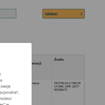
SZUKAJ
rańcowe
Rodzaj
Źródło
ntacji
dokumentacji
owywanej w
ach
e
owych
as
dokumentacja
992700/611/748/20
 swoje
kadrowa
15-SAK, UNP: 2017-
00188672
opcjonalne”,
 możesz
ies” w