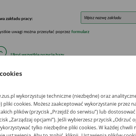
wa zakładu pracy:
ystkie uwagi można przesyłać poprzez
formularz
Ukryj wszystkie pozycje bazy
 cookies
azwa
Miejsce
Nr zespołu akt w
Daty k
likwidowanego
przechowywania
archiwum
dokume
akładu pracy
dokumentów
państwowym
przech
archiw
zus.pl wykorzystuje techniczne (niezbędne) oraz analityczn
państw
) pliki cookies. Możesz zaakceptować wykorzystanie przez n
ołeczne
Archiwum Państwowe
takich plików (przycisk „Przejdź do serwisu”) lub dostosować
zedsiębiorstwo
w Warszawie -
udowlane
Archiwum
cisk „Zarządzaj opcjami”). Jeśli wybierzesz przycisk „Odrzuć 
ółdzielnia Osób
Dokumentacji
awnych, 87-800
Osobowej i Płacowej
korzystywać tylko niezbędne pliki cookies. W każdej chwili
ocławek, Krzywa
w Milanówku, ul.
ra 4/22
Stefana Okrzei 1, 05-
je ustawienia. Aby to zrobić, kliknij „Ustawienia plików cook