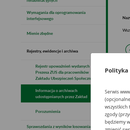
rehabilitacyjnych
Wymagania dla oprogramowania
Naz
interfejsowego
Wsz
Mienie zbędne
Rejestry, ewidencje i archiwa
Rejestr upoważnień wydanych przez
Polityka
Prezesa ZUS dla pracowników
N
z
Zakładu Ubezpieczeń Społecznych
z
Informacja o archiwach
Serwis www.
udostępnianych przez Zakład
(opcjonalne
Sp
wszystkich 
Pr
B
Porozumienia
zgody (przy
Sp
Pr
będziemy wy
Wł
Sprawozdania z wyników losowania do
Gó
zmienić swo