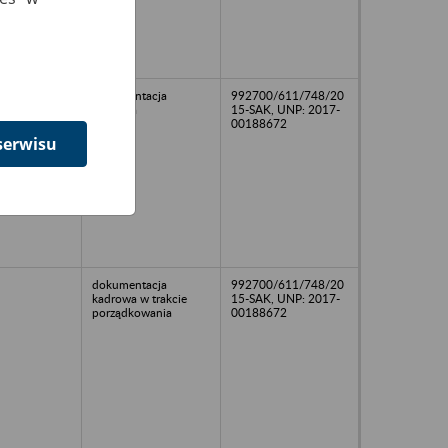
dokumentacja
992700/611/748/20
kadrowa
15-SAK, UNP: 2017-
00188672
serwisu
dokumentacja
992700/611/748/20
kadrowa w trakcie
15-SAK, UNP: 2017-
porządkowania
00188672