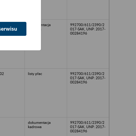
dokumentacja
992700/611/2390/2
serwisu
kadrowa
017-SAK, UNP: 2017-
00284196
02
listy płac
992700/611/2390/2
017-SAK, UNP: 2017-
00284196
dokumentacja
992700/611/2390/2
kadrowa
017-SAK, UNP: 2017-
00284196