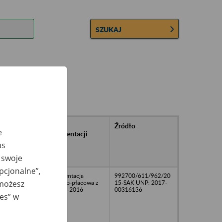
SZUKAJ
rańcowe
Rodzaj
Źródło
e
ntacji
dokumentacji
owywanej w
as
ach
 swoje
owych
opcjonalne”,
Dokumentacja
992700/611/962/20
 możesz
osobowo-płacowa z
15-SAK UNP: 2017-
lat 2001-2016
00316136
ies” w