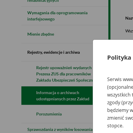
rehabilitacyjnych
Wymagania dla oprogramowania
Naz
interfejsowego
Wsz
Mienie zbędne
Rejestry, ewidencje i archiwa
Polityka
Rejestr upoważnień wydanych przez
Prezesa ZUS dla pracowników
N
Serwis www.
z
Zakładu Ubezpieczeń Społecznych
z
(opcjonalne
Informacja o archiwach
wszystkich 
udostępnianych przez Zakład
zgody (przy
N
będziemy wy
S.
R
Porozumienia
zmienić swo
(
S.
stopce.
wy
Sprawozdania z wyników losowania do
pr