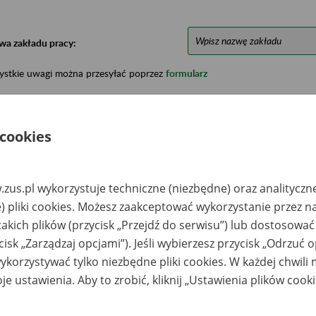
wa zakładu pracy:
ystkie uwagi można przesyłać poprzez
formularz
Ukryj wszystkie pozycje bazy
 cookies
azwa
Miejsce
Nr zespołu akt w
Daty k
zus.pl wykorzystuje techniczne (niezbędne) oraz analityczn
likwidowanego
przechowywania
archiwum
dokume
akładu pracy
dokumentów
państwowym
przech
) pliki cookies. Możesz zaakceptować wykorzystanie przez n
archiw
takich plików (przycisk „Przejdź do serwisu”) lub dostosować
państw
cisk „Zarządzaj opcjami”). Jeśli wybierzesz przycisk „Odrzuć 
AFTA-GAZ-SERWIS
Składnica Akt „AR-
korzystywać tylko niezbędne pliki cookies. W każdej chwili
A. - Sanok, ul.
POS” Sp. z.o.o.
ymanowska 45
Rzeszów, ul. Zawiszy
je ustawienia. Aby to zrobić, kliknij „Ustawienia plików cook
NAFTA-GAZ-SERWIS
Czarnego 20 F
A. powstała w
niku
zekształcenia