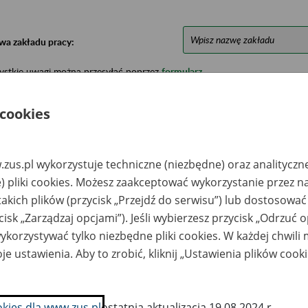
wa zakładu pracy:
ystkie uwagi można przesyłać poprzez
formularz
 cookies
Ukryj wszystkie pozycje bazy
zus.pl wykorzystuje techniczne (niezbędne) oraz analityczn
azwa
Miejsce
Nr zespołu akt w
Daty k
) pliki cookies. Możesz zaakceptować wykorzystanie przez n
likwidowanego
przechowywania
archiwum
dokume
akładu pracy
dokumentów
państwowym
przech
takich plików (przycisk „Przejdź do serwisu”) lub dostosować
archiw
cisk „Zarządzaj opcjami”). Jeśli wybierzesz przycisk „Odrzuć 
państw
korzystywać tylko niezbędne pliki cookies. W każdej chwili
zedsiębiorstwo
Pomorska Agencja
je ustawienia. Aby to zrobić, kliknij „Ustawienia plików cook
elobranżowe
Finansowa -Toruń Sp.
OPAL Sp. z o.o. -
z o.o. – 87-100 Toruń,
ępe, ul. Kolejowa
ul. Ceramiczna 6 e;
tel. 56 658 83 06; fax.
56 657 29 21;
sekretariat@paf-
okies dla www.zus.pl
ostatnia aktualizacja 19.08.2024 r.