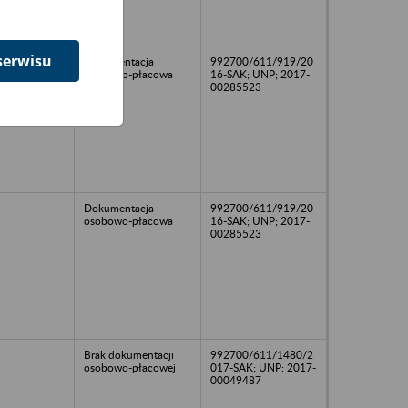
serwisu
Dokumentacja
992700/611/919/20
osobowo-płacowa
16-SAK; UNP; 2017-
00285523
Dokumentacja
992700/611/919/20
osobowo-płacowa
16-SAK; UNP; 2017-
00285523
Brak dokumentacji
992700/611/1480/2
osobowo-płacowej
017-SAK; UNP: 2017-
00049487