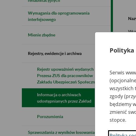
rehabilitacyjnych
Wymagania dla oprogramowania
Naz
interfejsowego
Wsz
Mienie zbędne
Polityka
Rejestry, ewidencje i archiwa
Rejestr upoważnień wydanych przez
Serwis www.
Prezesa ZUS dla pracowników
N
(opcjonalne
z
Zakładu Ubezpieczeń Społecznych
z
wszystkich 
Informacja o archiwach
zgody (przy
udostępnianych przez Zakład
będziemy wy
Pr
zmienić swo
Wi
EK
Porozumienia
stopce.
Sk
Sprawozdania z wyników losowania do
Polityka co