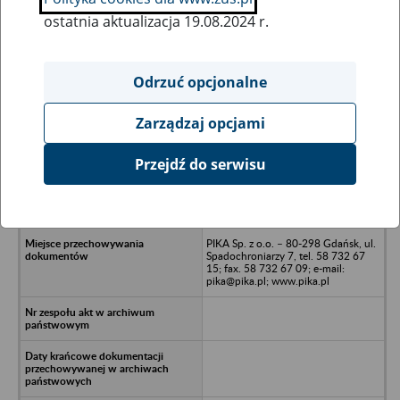
ostatnia aktualizacja 19.08.2024 r.
Wszystkie uwagi można przesyłać poprzez
formularz
Odrzuć opcjonalne
Zarządzaj opcjami
Ukryj wszystkie pozycje bazy
Przejdź do serwisu
AGMOR Agencja Promocji Kadr
Morskich Sp. z o.o. w likwidacji -
Gdynia, Pl. Kaszubski 8
PIKA Sp. z o.o. – 80-298 Gdańsk, ul.
Spadochroniarzy 7, tel. 58 732 67
15; fax. 58 732 67 09; e-mail:
pika@pika.pl; www.pika.pl