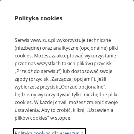
Polityka cookies
Szukaj
Menu
Serwis www.zus.pl wykorzystuje techniczne
(niezbędne) oraz analityczne (opcjonalne) pliki
Rejestry, ewidencje i archiwa
cookies. Możesz zaakceptować wykorzystanie
Baza zlikwidowanych lub
przez nas wszystkich takich plików (przycisk
„Przejdź do serwisu”) lub dostosować swoje
przekształconych zakładów pracy
zgody (przycisk „Zarządzaj opcjami”). Jeśli
wybierzesz przycisk „Odrzuć opcjonalne”,
Nazwa zakładu pracy:
będziemy wykorzystywać tylko niezbędne pliki
cookies. W każdej chwili możesz zmienić swoje
ustawienia. Aby to zrobić, kliknij „Ustawienia
plików cookies” w stopce.
SZUKAJ
Polityka cookies dla www.zus.pl