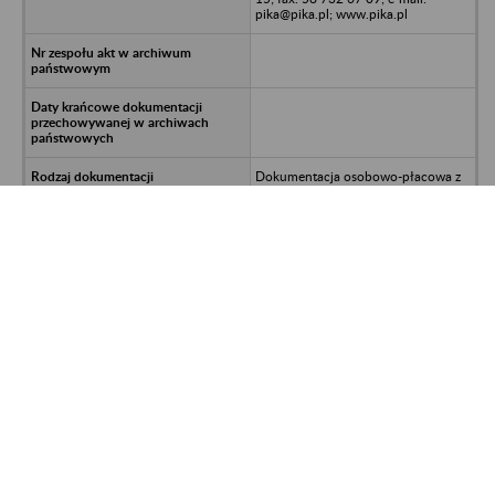
pika@pika.pl; www.pika.pl
Dokumentacja osobowo-płacowa z
lat 1988-2005
992700/611/1480/2017-SAK; UNP:
2017-00049487
Strona 1621 z 8 589
<<
>>
Kontakt
Mapa strony