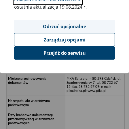
ostatnia aktualizacja 19.08.2024 r.
Wszystkie uwagi można przesyłać poprzez
formularz
Odrzuć opcjonalne
Zarządzaj opcjami
Ukryj wszystkie pozycje bazy
Przejdź do serwisu
WIM Sp. z o.o. w upadłości
likwidacyjnej - Pałubice 40;
Sierakowice
PIKA Sp. z o.o. – 80-298 Gdańsk, ul.
Spadochroniarzy 7, tel. 58 732 67
15; fax. 58 732 67 09; e-mail:
pika@pika.pl; www.pika.pl