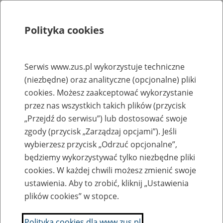
Polityka cookies
Szukaj
Menu
Serwis www.zus.pl wykorzystuje techniczne
(niezbędne) oraz analityczne (opcjonalne) pliki
Rejestry, ewidencje i archiwa
cookies. Możesz zaakceptować wykorzystanie
Baza zlikwidowanych lub
przez nas wszystkich takich plików (przycisk
„Przejdź do serwisu”) lub dostosować swoje
przekształconych zakładów pracy
zgody (przycisk „Zarządzaj opcjami”). Jeśli
wybierzesz przycisk „Odrzuć opcjonalne”,
Nazwa zakładu pracy:
będziemy wykorzystywać tylko niezbędne pliki
cookies. W każdej chwili możesz zmienić swoje
ustawienia. Aby to zrobić, kliknij „Ustawienia
plików cookies” w stopce.
SZUKAJ
Polityka cookies dla www.zus.pl