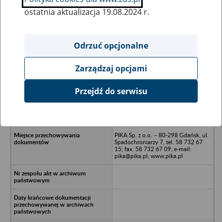
ostatnia aktualizacja 19.08.2024 r.
Wszystkie uwagi można przesyłać poprzez
formularz
Odrzuć opcjonalne
Zarządzaj opcjami
Ukryj wszystkie pozycje bazy
Przejdź do serwisu
PPH BALSPORT Barbara
Tomaszewska - Gdynia, ul. Pawia
25A
PIKA Sp. z o.o. – 80-298 Gdańsk, ul.
Spadochroniarzy 7, tel. 58 732 67
15; fax. 58 732 67 09; e-mail:
pika@pika.pl; www.pika.pl