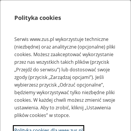
Polityka cookies
Szukaj
Menu
Serwis www.zus.pl wykorzystuje techniczne
(niezbędne) oraz analityczne (opcjonalne) pliki
Rejestry, ewidencje i archiwa
cookies. Możesz zaakceptować wykorzystanie
Baza zlikwidowanych lub
przez nas wszystkich takich plików (przycisk
„Przejdź do serwisu”) lub dostosować swoje
przekształconych zakładów pracy
zgody (przycisk „Zarządzaj opcjami”). Jeśli
wybierzesz przycisk „Odrzuć opcjonalne”,
Nazwa zakładu pracy:
będziemy wykorzystywać tylko niezbędne pliki
cookies. W każdej chwili możesz zmienić swoje
ustawienia. Aby to zrobić, kliknij „Ustawienia
plików cookies” w stopce.
SZUKAJ
Polityka cookies dla www.zus.pl