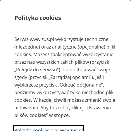
Polityka cookies
Szukaj
Menu
Serwis www.zus.pl wykorzystuje techniczne
(niezbędne) oraz analityczne (opcjonalne) pliki
Rejestry, ewidencje i archiwa
cookies. Możesz zaakceptować wykorzystanie
Baza zlikwidowanych lub
przez nas wszystkich takich plików (przycisk
„Przejdź do serwisu”) lub dostosować swoje
przekształconych zakładów pracy
zgody (przycisk „Zarządzaj opcjami”). Jeśli
wybierzesz przycisk „Odrzuć opcjonalne”,
Nazwa zakładu pracy:
będziemy wykorzystywać tylko niezbędne pliki
cookies. W każdej chwili możesz zmienić swoje
ustawienia. Aby to zrobić, kliknij „Ustawienia
plików cookies” w stopce.
SZUKAJ
Polityka cookies dla www.zus.pl