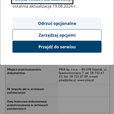
ostatnia aktualizacja 19.08.2024 r.
Wszystkie uwagi można przesyłać poprzez
formularz
Odrzuć opcjonalne
Zarządzaj opcjami
Ukryj wszystkie pozycje bazy
Przejdź do serwisu
Konrem Nauta Sp. z o.o. w upadłości
likwidacyjnej - Gdynia, ul.
Waszynktona
PIKA Sp. z o.o. – 80-298 Gdańsk, ul.
Spadochroniarzy 7, tel. 58 732 67
15; fax. 58 732 67 09; e-mail:
pika@pika.pl; www.pika.pl