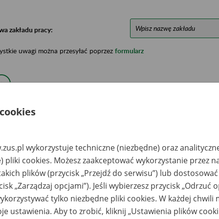
wa zakładu pracy:
ystkie uwagi można przesyłać poprzez
formularz
Ukryj wszystkie pozycje bazy
 cookies
azwa
Miejsce
Nr zespołu akt w
Daty k
likwidowanego
przechowywania
archiwum
dokume
akładu pracy
dokumentów
państwowym
przech
zus.pl wykorzystuje techniczne (niezbędne) oraz analityczn
archiw
państw
) pliki cookies. Możesz zaakceptować wykorzystanie przez n
takich plików (przycisk „Przejdź do serwisu”) lub dostosować
SA Properties
Archiwum Państwowe
lska Spółka z o.o.,
w Warszawie -
cisk „Zarządzaj opcjami”). Jeśli wybierzesz przycisk „Odrzuć 
rszawa, al. Jana
Archiwum
wła II 11
Dokumentacji
korzystywać tylko niezbędne pliki cookies. W każdej chwili
okumentacja w
Osobowej i Płacowej
akcie
w Milanówku, ul.
je ustawienia. Aby to zrobić, kliknij „Ustawienia plików cook
rządkowania)
Stefana Okrzei 1, 05-