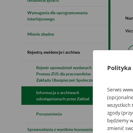
rehabilitacyjnych
Wymagania dla oprogramowania
Naz
interfejsowego
Wsz
Mienie zbędne
Rejestry, ewidencje i archiwa
Polityka
Rejestr upoważnień wydanych przez
Prezesa ZUS dla pracowników
N
z
Zakładu Ubezpieczeń Społecznych
z
Serwis www.
Informacja o archiwach
(opcjonalne
udostępnianych przez Zakład
wszystkich 
IO
Po
zgody (przy
Wa
Porozumienia
Pa
będziemy wy
(d
tr
zmienić swo
Sprawozdania z wyników losowania do
po