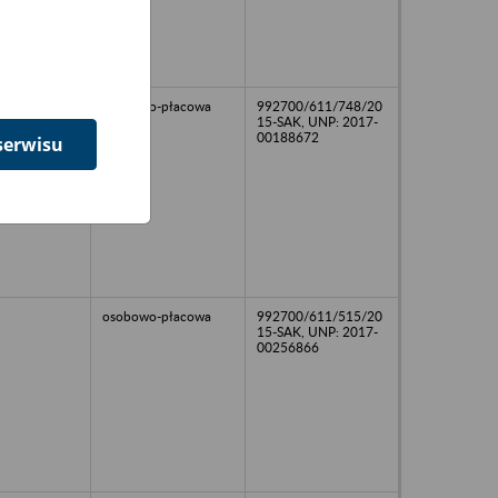
osobowo-płacowa
992700/611/748/20
15-SAK, UNP: 2017-
00188672
serwisu
osobowo-płacowa
992700/611/515/20
15-SAK, UNP: 2017-
00256866