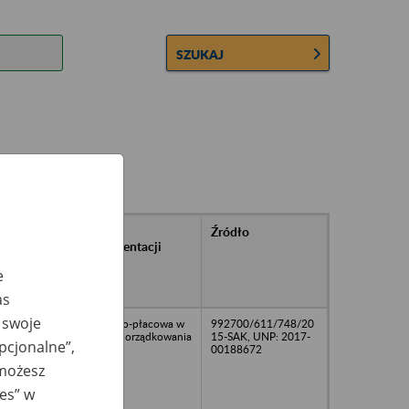
SZUKAJ
rańcowe
Rodzaj
Źródło
ntacji
dokumentacji
owywanej w
e
ach
owych
as
 swoje
osobowo-płacowa w
992700/611/748/20
trakcie porządkowania
15-SAK, UNP: 2017-
opcjonalne”,
00188672
 możesz
ies” w