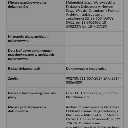
Małopolski Urząd Wojewódzki w
Krakowie Delegatura w Nowym
Sączu Wydział Organizacji i Kontroli
Archiwum Zakładowe; ul.
Jagiellońska 52, 33-300 NOWY
SĄCZ, tel. 18 5402406; 18
5402337; fax. 18 4437193
Dokumentacja pracownicy
992700/611/557/2017-SAK; 2017-
00064009
CER-TECH Spółka z o.o., Opoczno,
Plac Strażacki 1
Archiwum Państwowe w Warszawie
Oddział Dokumentacji Osobowej i
Płacowej w Milanówku, ul. Stefana
Okrzei 1, 05-822 Milanówek, tel. 22
724 76 05, adres e-mail:
apw.milanowek@warszawa.archiwa.