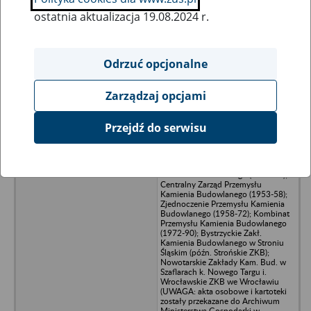
ostatnia aktualizacja 19.08.2024 r.
Wszystkie uwagi można przesyłać poprzez
formularz
Odrzuć opcjonalne
Zarządzaj opcjami
Ukryj wszystkie pozycje bazy
Przejdź do serwisu
„KAMBUD" Przedsiębiorstwo
Produkcji i Eksportu - Kamieniołomy
Śląskie (1949-51); Zarząd Przemysłu
Kamienia Budowlanego (1951-53);
Centralny Zarząd Przemysłu
Kamienia Budowlanego (1953-58);
Zjednoczenie Przemysłu Kamienia
Budowlanego (1958-72); Kombinat
Przemysłu Kamienia Budowlanego
(1972-90); Bystrzyckie Zakł.
Kamienia Budowlanego w Stroniu
Śląskim (późn. Strońskie ZKB);
Nowotarskie Zakłady Kam. Bud. w
Szaflarach k. Nowego Targu i.
Wrocławskie ZKB we Wrocławiu
(UWAGA: akta osobowe i kartoteki
zostały przekazane do Archiwum
Ministerstwa Gospodarki w