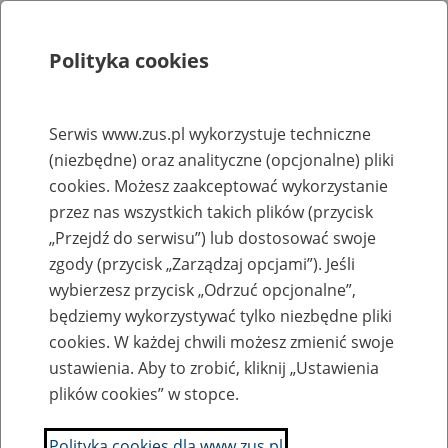
Polityka cookies
Szukaj
Menu
Serwis www.zus.pl wykorzystuje techniczne
(niezbędne) oraz analityczne (opcjonalne) pliki
Rejestry, ewidencje i archiwa
cookies. Możesz zaakceptować wykorzystanie
Baza zlikwidowanych lub
przez nas wszystkich takich plików (przycisk
„Przejdź do serwisu”) lub dostosować swoje
przekształconych zakładów pracy
zgody (przycisk „Zarządzaj opcjami”). Jeśli
wybierzesz przycisk „Odrzuć opcjonalne”,
Nazwa zakładu pracy:
będziemy wykorzystywać tylko niezbędne pliki
cookies. W każdej chwili możesz zmienić swoje
ustawienia. Aby to zrobić, kliknij „Ustawienia
plików cookies” w stopce.
SZUKAJ
Polityka cookies dla www.zus.pl