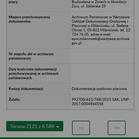
Budowlana w Żorach w likwidacji -
Żory, ul. Szklarska 39
Archiwum Państwowe w Warszawie
Oddział Dokumentacji Osobowej i
Płacowej w Milanówku, ul. Stefana
Okrzei 1, 05-822 Milanówek, tel. 22
724 76 05, adres e-mail:
apw.milanowek@warszawa.archiwa.
gov.pl
Dokumentacja osobowo-płacowa
992700/611/748/2015-SAK; UNP:
2017-0004944558
Strona 2121 z 8 589
<<
>>