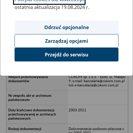
ostatnia aktualizacja 19.08.2024 r.
Wszystkie uwagi można przesyłać poprzez
formularz
Odrzuć opcjonalne
Zarządzaj opcjami
Ukryj wszystkie pozycje bazy
Przejdź do serwisu
PUNKT Sp. z.o.o. w likwidacji - Łódź,
ul. Niciarniana 33/39
COKOM Sp. z o.o. - Łódź, ul. Matejki
9; e-mail: kancelaria@cokom.com.pl
lub e-kancelaria@cokom.com.pl
2003-2011
Dokumentacja osobowo-płacowa z
lat 2003-2011