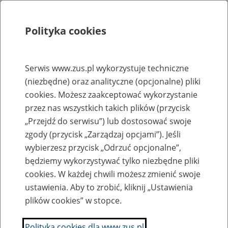
Polityka cookies
Szukaj
Menu
Serwis www.zus.pl wykorzystuje techniczne
(niezbędne) oraz analityczne (opcjonalne) pliki
Rejestry, ewidencje i archiwa
cookies. Możesz zaakceptować wykorzystanie
Baza zlikwidowanych lub
przez nas wszystkich takich plików (przycisk
„Przejdź do serwisu”) lub dostosować swoje
przekształconych zakładów pracy
zgody (przycisk „Zarządzaj opcjami”). Jeśli
wybierzesz przycisk „Odrzuć opcjonalne”,
Nazwa zakładu pracy:
będziemy wykorzystywać tylko niezbędne pliki
cookies. W każdej chwili możesz zmienić swoje
ustawienia. Aby to zrobić, kliknij „Ustawienia
plików cookies” w stopce.
SZUKAJ
Polityka cookies dla www.zus.pl