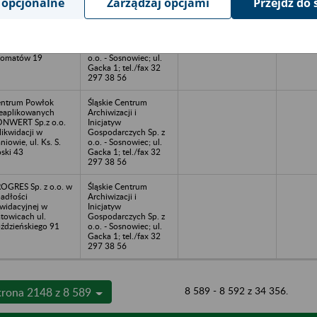
 opcjonalne
Zarządzaj opcjami
Przejdź do 
UTOCOMPLEX -
Śląskie Centrum
ZEZICCY Sp. z o.o.
Archiwizacji i
likwidacji w
Inicjatyw
chach, ul.
Gospodarczych Sp. z
lomatów 19
o.o. - Sosnowiec; ul.
Gacka 1; tel./fax 32
297 38 56
ntrum Powłok
Śląskie Centrum
eaplikowanych
Archiwizacji i
NWERT Sp.z o.o.
Inicjatyw
likwidacji w
Gospodarczych Sp. z
niowie, ul. Ks. S.
o.o. - Sosnowiec; ul.
ski 43
Gacka 1; tel./fax 32
297 38 56
OGRES Sp. z o.o. w
Śląskie Centrum
adłości
Archiwizacji i
kwidacyjnej w
Inicjatyw
towicach ul.
Gospodarczych Sp. z
ździeńskiego 91
o.o. - Sosnowiec; ul.
Gacka 1; tel./fax 32
297 38 56
8 589 - 8 592 z 34 356.
trona 2148 z 8 589