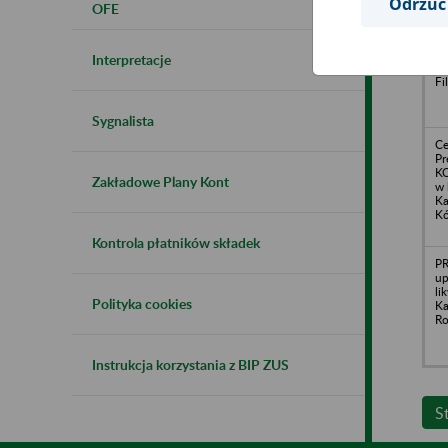
Odrzuć
OFE
A
BR
w 
Interpretacje
Ty
Fi
Sygnalista
Ce
Pr
KO
Zakładowe Plany Kont
w 
Ka
Kó
Kontrola płatników składek
PR
up
li
Polityka cookies
Ka
Ro
Instrukcja korzystania z BIP ZUS
S