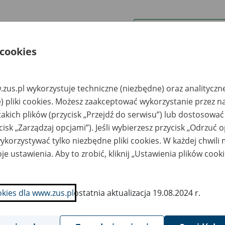
wa zakładu pracy:
 cookies
ystkie uwagi można przesyłać poprzez
formularz
zus.pl wykorzystuje techniczne (niezbędne) oraz analityczn
Ukryj wszystkie pozycje bazy
) pliki cookies. Możesz zaakceptować wykorzystanie przez n
takich plików (przycisk „Przejdź do serwisu”) lub dostosować
cisk „Zarządzaj opcjami”). Jeśli wybierzesz przycisk „Odrzuć 
azwa
Miejsce
Nr zespołu akt w
Daty k
likwidowanego
przechowywania
archiwum
dokume
korzystywać tylko niezbędne pliki cookies. W każdej chwili
akładu pracy
dokumentów
państwowym
przech
archiw
je ustawienia. Aby to zrobić, kliknij „Ustawienia plików cook
państw
REENBET POLSKA
Śląskie Centrum
A. w upadłości
Archiwizacji i
okies dla www.zus.pl
ostatnia aktualizacja 19.08.2024 r.
kwidacyjnej, ul.
Inicjatyw
omienna 5, 43-603
Gospodarczych Sp. z
worzno
o.o. - Sosnowiec; ul.
Gacka 1; tel./fax 32
297 38 56