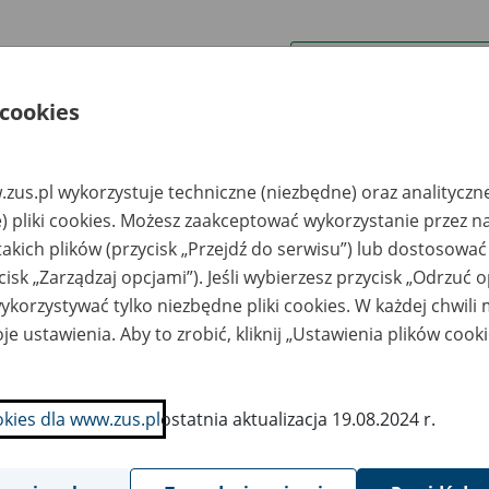
wa zakładu pracy:
 cookies
ystkie uwagi można przesyłać poprzez
formularz
zus.pl wykorzystuje techniczne (niezbędne) oraz analityczn
Ukryj wszystkie pozycje bazy
) pliki cookies. Możesz zaakceptować wykorzystanie przez n
takich plików (przycisk „Przejdź do serwisu”) lub dostosować
cisk „Zarządzaj opcjami”). Jeśli wybierzesz przycisk „Odrzuć 
azwa
Miejsce
Nr zespołu akt w
Daty k
likwidowanego
przechowywania
archiwum
dokume
korzystywać tylko niezbędne pliki cookies. W każdej chwili
akładu pracy
dokumentów
państwowym
przech
archiw
je ustawienia. Aby to zrobić, kliknij „Ustawienia plików cook
państw
zedsiębiorstwo
Śląskie Centrum
alizacji
Archiwizacji i
okies dla www.zus.pl
ostatnia aktualizacja 19.08.2024 r.
udownictwa
Inicjatyw
AWIOR” Sp. z o.o.,
Gospodarczych Sp. z
. Grażyńskiego 13,
o.o. - Sosnowiec; ul.
-126 Katowice
Gacka 1; tel./fax 32
297 38 56