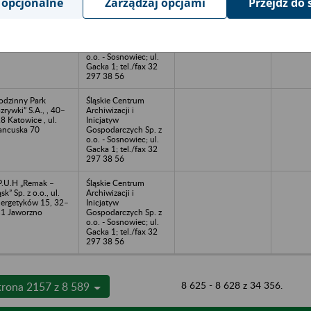
 opcjonalne
Zarządzaj opcjami
Przejdź do 
EBA” Sp. z o.o., ul.
Śląskie Centrum
n. Pułaskiego 7,
Archiwizacji i
–273 Katowice
Inicjatyw
Gospodarczych Sp. z
o.o. - Sosnowiec; ul.
Gacka 1; tel./fax 32
297 38 56
odzinny Park
Śląskie Centrum
zrywki” S.A., , 40–
Archiwizacji i
8 Katowice , ul.
Inicjatyw
ancuska 70
Gospodarczych Sp. z
o.o. - Sosnowiec; ul.
Gacka 1; tel./fax 32
297 38 56
P.U.H „Remak –
Śląskie Centrum
ąsk” Sp. z o.o., ul.
Archiwizacji i
ergetyków 15, 32–
Inicjatyw
1 Jaworzno
Gospodarczych Sp. z
o.o. - Sosnowiec; ul.
Gacka 1; tel./fax 32
297 38 56
8 625 - 8 628 z 34 356.
trona 2157 z 8 589