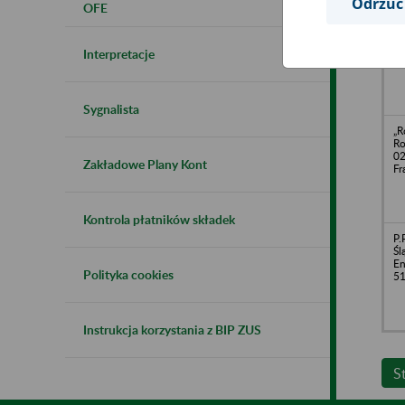
Odrzuć
OFE
„S
Ge
40
Interpretacje
Sygnalista
„R
Ro
02
Zakładowe Plany Kont
Fr
Kontrola płatników składek
P.
Śl
En
Polityka cookies
51
Instrukcja korzystania z BIP ZUS
S