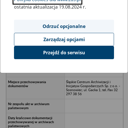
ostatnia aktualizacja 19.08.2024 r.
Wszystkie uwagi można przesyłać poprzez
formularz
Odrzuć opcjonalne
Zarządzaj opcjami
Ukryj wszystkie pozycje bazy
Przejdź do serwisu
Zakłady Elektrotechniczne „DELAM”
Spółdzielnia Inwalidów ZPCH, ul.
Graniczna 12, 41–300 Dąbrowa
Górnicza
Śląskie Centrum Archiwizacji i
Inicjatyw Gospodarczych Sp. z o.o. -
Sosnowiec; ul. Gacka 1; tel./fax 32
297 38 56