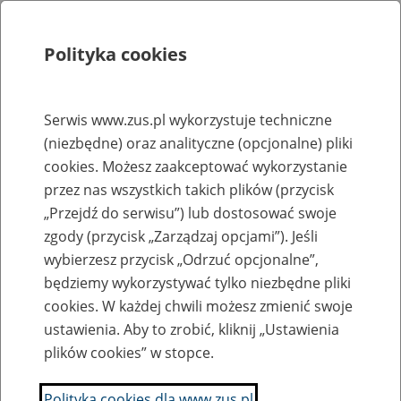
Polityka cookies
Szukaj
Menu
Serwis www.zus.pl wykorzystuje techniczne
(niezbędne) oraz analityczne (opcjonalne) pliki
Rejestry, ewidencje i archiwa
cookies. Możesz zaakceptować wykorzystanie
Baza zlikwidowanych lub
przez nas wszystkich takich plików (przycisk
„Przejdź do serwisu”) lub dostosować swoje
przekształconych zakładów pracy
zgody (przycisk „Zarządzaj opcjami”). Jeśli
wybierzesz przycisk „Odrzuć opcjonalne”,
Nazwa zakładu pracy:
będziemy wykorzystywać tylko niezbędne pliki
cookies. W każdej chwili możesz zmienić swoje
ustawienia. Aby to zrobić, kliknij „Ustawienia
plików cookies” w stopce.
SZUKAJ
Polityka cookies dla www.zus.pl