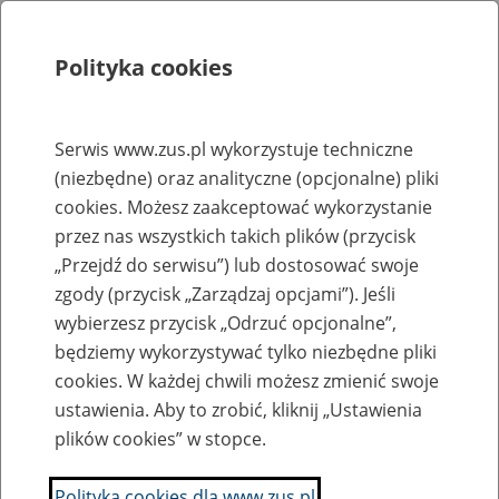
Polityka cookies
Szukaj
Menu
Serwis www.zus.pl wykorzystuje techniczne
(niezbędne) oraz analityczne (opcjonalne) pliki
Rejestry, ewidencje i archiwa
cookies. Możesz zaakceptować wykorzystanie
Baza zlikwidowanych lub
przez nas wszystkich takich plików (przycisk
„Przejdź do serwisu”) lub dostosować swoje
przekształconych zakładów pracy
zgody (przycisk „Zarządzaj opcjami”). Jeśli
wybierzesz przycisk „Odrzuć opcjonalne”,
Nazwa zakładu pracy:
będziemy wykorzystywać tylko niezbędne pliki
cookies. W każdej chwili możesz zmienić swoje
ustawienia. Aby to zrobić, kliknij „Ustawienia
plików cookies” w stopce.
SZUKAJ
Polityka cookies dla www.zus.pl