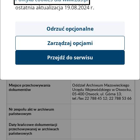
ostatnia aktualizacja 19.08.2024 r.
Wszystkie uwagi można przesyłać poprzez
formularz
Odrzuć opcjonalne
Zarządzaj opcjami
Ukryj wszystkie pozycje bazy
Przejdź do serwisu
Warszawska Centrala Materiałów
Budowlanych - Warszawa, ul. Polna
9
Oddział Archiwum Mazowieckiego
Urzędu Wojewódzkiego w Otwocku,
05-400 Otwock; ul. Górna 13;
tel./fax 22 788 45 12; 22 788 53 66