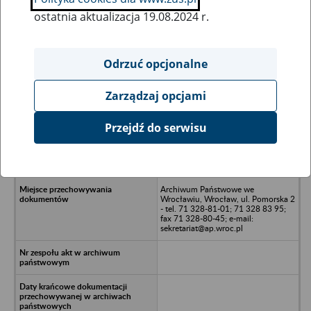
ostatnia aktualizacja 19.08.2024 r.
Wszystkie uwagi można przesyłać poprzez
formularz
Odrzuć opcjonalne
Zarządzaj opcjami
Ukryj wszystkie pozycje bazy
Przejdź do serwisu
SPIER POLSKA Spółka z o.o. w
likwidacji we Wrocławiu - Wrocław,
ul. Robotnicza 68A
Archiwum Państwowe we
Wrocławiu, Wrocław, ul. Pomorska 2
- tel. 71 328-81-01; 71 328 83 95;
fax 71 328-80-45; e-mail:
sekretariat@ap.wroc.pl