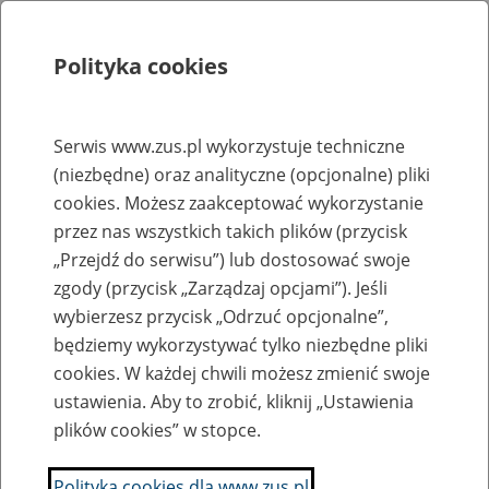
Polityka cookies
Szukaj
Menu
Serwis www.zus.pl wykorzystuje techniczne
(niezbędne) oraz analityczne (opcjonalne) pliki
Rejestry, ewidencje i archiwa
cookies. Możesz zaakceptować wykorzystanie
Baza zlikwidowanych lub
przez nas wszystkich takich plików (przycisk
„Przejdź do serwisu”) lub dostosować swoje
przekształconych zakładów pracy
zgody (przycisk „Zarządzaj opcjami”). Jeśli
wybierzesz przycisk „Odrzuć opcjonalne”,
Nazwa zakładu pracy:
będziemy wykorzystywać tylko niezbędne pliki
cookies. W każdej chwili możesz zmienić swoje
ustawienia. Aby to zrobić, kliknij „Ustawienia
plików cookies” w stopce.
SZUKAJ
Polityka cookies dla www.zus.pl