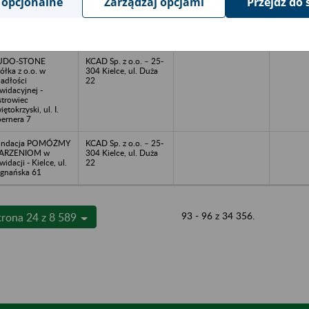
 opcjonalne
Zarządzaj opcjami
Przejdź do 
emadin Export
KCAD Sp. z o.o. – 25-
ółka z o.o. w
304 Kielce, ul. Duża
adłości - Kielce, ul.
22
wy Świat 28
UDO-STONE
KCAD Sp. z o.o. – 25-
ółka z o.o. w
304 Kielce, ul. Duża
adłości
22
kwidacyjnej -
trowiec
iętokrzyski, ul. I.
ernera 7
undacja POMÓŻMY
KCAD Sp. z o.o. – 25-
ARZENIOM w
304 Kielce, ul. Duża
kwidacji - Kielce, ul.
22
gnańska 61
93 - 96 z 34 356.
trona 24 z 8 589