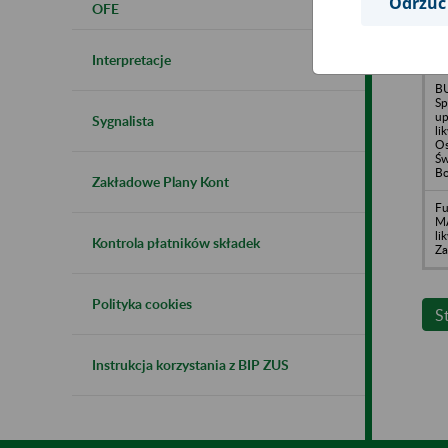
Odrzuć
OFE
Ch
Sp
up
No
Interpretacje
B
Sp
up
Sygnalista
li
Os
Św
Bo
Zakładowe Plany Kont
F
M
li
Kontrola płatników składek
Za
Polityka cookies
S
Instrukcja korzystania z BIP ZUS