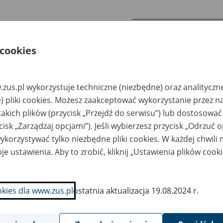
wa zakładu pracy:
 cookies
ystkie uwagi można przesyłać poprzez
formularz
zus.pl wykorzystuje techniczne (niezbędne) oraz analityczn
Ukryj wszystkie pozycje bazy
) pliki cookies. Możesz zaakceptować wykorzystanie przez n
takich plików (przycisk „Przejdź do serwisu”) lub dostosować
cisk „Zarządzaj opcjami”). Jeśli wybierzesz przycisk „Odrzuć 
azwa
Miejsce
Nr zespołu akt w
Daty k
likwidowanego
przechowywania
archiwum
dokume
korzystywać tylko niezbędne pliki cookies. W każdej chwili
akładu pracy
dokumentów
państwowym
przech
archiw
je ustawienia. Aby to zrobić, kliknij „Ustawienia plików cook
państw
ięgarnia S.adowa
Spolmag Sp. z o.o. w
C.E.S. Łukasik -
Toruniu 87-100
okies dla www.zus.pl
ostatnia aktualizacja 19.08.2024 r.
ruń
Toruń, ul. Wielki Rów
40b; tel. 56 62 33
041; fax 56 62 31
307