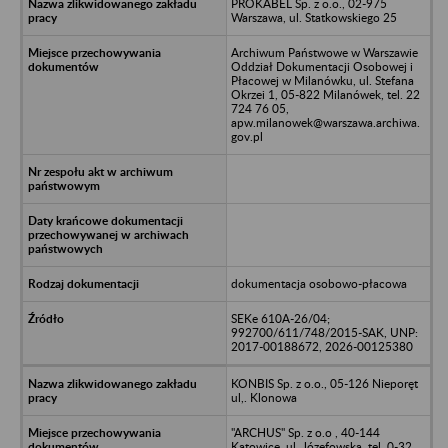
PROKABEL Sp. z o.o., 02-975
Warszawa, ul. Statkowskiego 25
Archiwum Państwowe w Warszawie
Oddział Dokumentacji Osobowej i
Płacowej w Milanówku, ul. Stefana
Okrzei 1, 05-822 Milanówek, tel. 22
724 76 05,
apw.milanowek@warszawa.archiwa.
gov.pl
dokumentacja osobowo-płacowa
SEKe 610A-26/04;
992700/611/748/2015-SAK, UNP:
2017-00188672, 2026-00125380
KONBIS Sp. z o.o., 05-126 Nieporęt
ul,. Klonowa
"ARCHUS" Sp. z o.o , 40-144
Katowice, ul. Józefowska, tel. 0-32