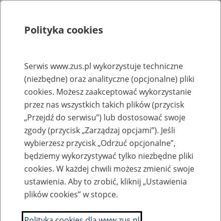
Polityka cookies
Szukaj
Menu
Serwis www.zus.pl wykorzystuje techniczne
(niezbędne) oraz analityczne (opcjonalne) pliki
Rejestry, ewidencje i archiwa
cookies. Możesz zaakceptować wykorzystanie
Baza zlikwidowanych lub
przez nas wszystkich takich plików (przycisk
„Przejdź do serwisu”) lub dostosować swoje
przekształconych zakładów pracy
zgody (przycisk „Zarządzaj opcjami”). Jeśli
wybierzesz przycisk „Odrzuć opcjonalne”,
Nazwa zakładu pracy:
będziemy wykorzystywać tylko niezbędne pliki
cookies. W każdej chwili możesz zmienić swoje
ustawienia. Aby to zrobić, kliknij „Ustawienia
plików cookies” w stopce.
SZUKAJ
Polityka cookies dla www.zus.pl