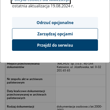
ostatnia aktualizacja 19.08.2024 r.
Wszystkie uwagi można przesyłać poprzez
formularz
Odrzuć opcjonalne
Zarządzaj opcjami
Ukryj wszystkie pozycje bazy
Przejdź do serwisu
MEDIA Sp. z o.o, Chorzów ul.
Dyrekcyjna
"ARCHUS" Sp. z o.o , 40-144
Katowice, ul. Józefowska, tel. 0-32
201 65 65
dokumentacja osobowa z lat 2000-
2002