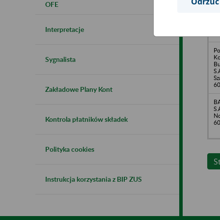
Odrzuć
OFE
IN
o.
Wo
70
Interpretacje
Po
Ko
Sygnalista
B
S.
Sz
60
Zakładowe Plany Kont
B
S.
No
Kontrola płatników składek
60
Polityka cookies
S
Instrukcja korzystania z BIP ZUS