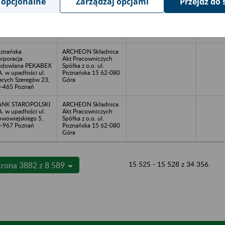
 opcjonalne
Zarządzaj opcjami
Przejdź do 
WESTBUD Sp. z
ARCHEON Składnica
o. w upadłości al..
Akt Pracowniczych
jska Polskiego 7,
Spółka z o.o. ul.
-470 Szczecin
Poznańska 15 62-080
Góra
znańska
ARCHEON Składnica
rporacja
Akt Pracowniczych
udowlana PEKABEX
Spółka z o.o. ul.
A. w upadłości ul.
Poznańska 15 62-080
arych Szeregów 23,
Góra
-465 Poznań
ANK STAROPOLSKI
ARCHEON Składnica
A. w upadłości ul.
Akt Pracowniczych
wowiejskiego 5,
Spółka z o.o. ul.
-967 Poznań
Poznańska 15 62-080
Góra
15 525 - 15 528 z 34 356.
trona 3882 z 8 589