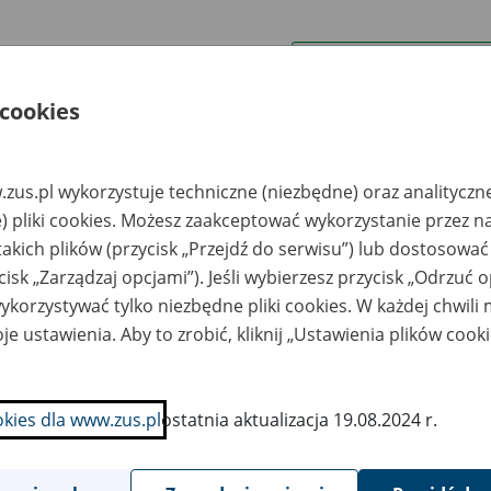
wa zakładu pracy:
 cookies
ystkie uwagi można przesyłać poprzez
formularz
zus.pl wykorzystuje techniczne (niezbędne) oraz analityczn
Ukryj wszystkie pozycje bazy
) pliki cookies. Możesz zaakceptować wykorzystanie przez n
takich plików (przycisk „Przejdź do serwisu”) lub dostosować
cisk „Zarządzaj opcjami”). Jeśli wybierzesz przycisk „Odrzuć 
azwa
Miejsce
Nr zespołu akt w
Daty k
likwidowanego
przechowywania
archiwum
dokume
korzystywać tylko niezbędne pliki cookies. W każdej chwili
akładu pracy
dokumentów
państwowym
przech
archiw
je ustawienia. Aby to zrobić, kliknij „Ustawienia plików cook
państw
rzowskie
ARCHEON Składnica
zedsiębiorstwo
Akt Pracowniczych
okies dla www.zus.pl
ostatnia aktualizacja 19.08.2024 r.
zemysłu Drzewnego
Spółka z o.o. ul.
kład w Trzebiczu
Poznańska 15 62-080
zebicz, ul.
Góra
mierskiego 27