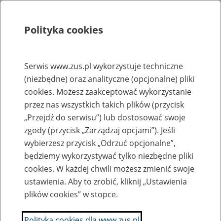
Polityka cookies
Szukaj
Menu
Serwis www.zus.pl wykorzystuje techniczne
(niezbędne) oraz analityczne (opcjonalne) pliki
Rejestry, ewidencje i archiwa
cookies. Możesz zaakceptować wykorzystanie
Baza zlikwidowanych lub
przez nas wszystkich takich plików (przycisk
„Przejdź do serwisu”) lub dostosować swoje
przekształconych zakładów pracy
zgody (przycisk „Zarządzaj opcjami”). Jeśli
wybierzesz przycisk „Odrzuć opcjonalne”,
Nazwa zakładu pracy:
będziemy wykorzystywać tylko niezbędne pliki
cookies. W każdej chwili możesz zmienić swoje
ustawienia. Aby to zrobić, kliknij „Ustawienia
plików cookies” w stopce.
SZUKAJ
Polityka cookies dla www.zus.pl