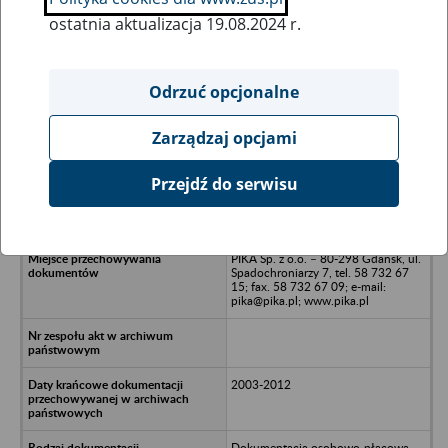
ostatnia aktualizacja 19.08.2024 r.
Wszystkie uwagi można przesyłać poprzez
formularz
Odrzuć opcjonalne
Zarządzaj opcjami
Ukryj wszystkie pozycje bazy
Przejdź do serwisu
Marimont w upadłości - Warszawa,
ul. Mysia 3
PIKA Sp. z o.o. – 80-298 Gdańsk, ul.
Spadochroniarzy 7, tel. 58 732 67
15; fax. 58 732 67 09; e-mail:
pika@pika.pl; www.pika.pl
2003-2012
Dokumentacja osobowo-płacowa