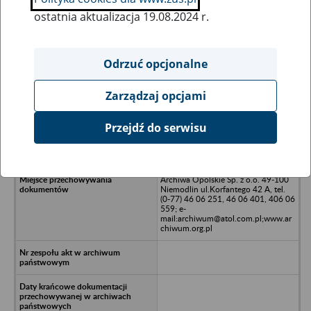
ostatnia aktualizacja 19.08.2024 r.
Wszystkie uwagi można przesyłać poprzez
formularz
Odrzuć opcjonalne
Zarządzaj opcjami
Ukryj wszystkie pozycje bazy
Przejdź do serwisu
Państwowe Gospodarstwo Rolne
/nGrudynia Mała P.P.
Archiwa Opolskie Sp. z o.o. 49-100
Niemodlin ul.Korfantego 42 A, tel.
(0-77) 46 06 251, 46 06 401, 406 06
559; e-
mail:archiwum@atol.com.pl;www.ar
chiwum.org.pl