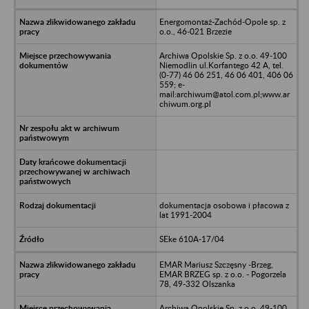
Energomontaż-Zachód-Opole sp. z
o.o., 46-021 Brzezie
Archiwa Opolskie Sp. z o.o. 49-100
Niemodlin ul.Korfantego 42 A, tel.
(0-77) 46 06 251, 46 06 401, 406 06
559; e-
mail:archiwum@atol.com.pl;www.ar
chiwum.org.pl
dokumentacja osobowa i płacowa z
lat 1991-2004
SEke 610A-17/04
EMAR Mariusz Szczęsny -Brzeg,
EMAR BRZEG sp. z o.o. - Pogorzela
78, 49-332 Olszanka
Archiwa Opolskie Sp. z o.o. 49-100