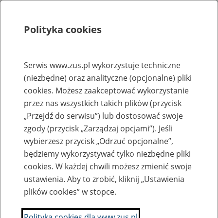
Polityka cookies
Szukaj
Menu
Serwis www.zus.pl wykorzystuje techniczne
(niezbędne) oraz analityczne (opcjonalne) pliki
Rejestry, ewidencje i archiwa
cookies. Możesz zaakceptować wykorzystanie
Baza zlikwidowanych lub
przez nas wszystkich takich plików (przycisk
„Przejdź do serwisu”) lub dostosować swoje
przekształconych zakładów pracy
zgody (przycisk „Zarządzaj opcjami”). Jeśli
wybierzesz przycisk „Odrzuć opcjonalne”,
Nazwa zakładu pracy:
będziemy wykorzystywać tylko niezbędne pliki
cookies. W każdej chwili możesz zmienić swoje
ustawienia. Aby to zrobić, kliknij „Ustawienia
plików cookies” w stopce.
SZUKAJ
Polityka cookies dla www.zus.pl