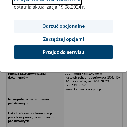
ostatnia aktualizacja 19.08.2024 r.
Wszystkie uwagi można przesyłać poprzez
formularz
Odrzuć opcjonalne
Zarządzaj opcjami
Ukryj wszystkie pozycje bazy
Przejdź do serwisu
P.P.H.U."REFAM" Sp. z o.o.,Katowice
Archiwum Państwowe w
Katowicach, ul. Józefowska 104, 40-
145 Katowice, tel. 208 78 20, ,
fax:204 32 96;
www.katowice.ap.gov.pl