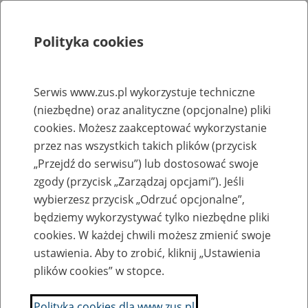
Polityka cookies
Szukaj
Menu
Serwis www.zus.pl wykorzystuje techniczne
(niezbędne) oraz analityczne (opcjonalne) pliki
Rejestry, ewidencje i archiwa
cookies. Możesz zaakceptować wykorzystanie
Baza zlikwidowanych lub
przez nas wszystkich takich plików (przycisk
„Przejdź do serwisu”) lub dostosować swoje
przekształconych zakładów pracy
zgody (przycisk „Zarządzaj opcjami”). Jeśli
wybierzesz przycisk „Odrzuć opcjonalne”,
Nazwa zakładu pracy:
będziemy wykorzystywać tylko niezbędne pliki
cookies. W każdej chwili możesz zmienić swoje
ustawienia. Aby to zrobić, kliknij „Ustawienia
plików cookies” w stopce.
SZUKAJ
Polityka cookies dla www.zus.pl