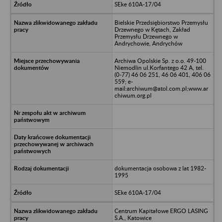
SEke 610A-17/04
Bielskie Przedsiębiorstwo Przemysłu
Drzewnego w Kętach, Zakład
Przemysłu Drzewnego w
Andrychowie, Andrychów
Archiwa Opolskie Sp. z o.o. 49-100
Niemodlin ul.Korfantego 42 A, tel.
(0-77) 46 06 251, 46 06 401, 406 06
559; e-
mail:archiwum@atol.com.pl;www.ar
chiwum.org.pl
dokumentacja osobowa z lat 1982-
1995
SEke 610A-17/04
Centrum Kapitałowe ERGO LASING
S.A., Katowice