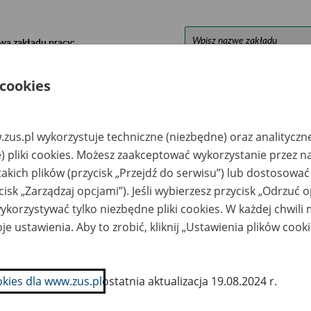
wa zakładu pracy:
ystkie uwagi można przesyłać poprzez
formularz
 cookies
Ukryj wszystkie pozycje bazy
zus.pl wykorzystuje techniczne (niezbędne) oraz analityczn
) pliki cookies. Możesz zaakceptować wykorzystanie przez n
takich plików (przycisk „Przejdź do serwisu”) lub dostosować
azwa
Miejsce
Nr zespołu akt w
Daty k
likwidowanego
przechowywania
archiwum
dokume
cisk „Zarządzaj opcjami”). Jeśli wybierzesz przycisk „Odrzuć 
akładu pracy
dokumentów
państwowym
przech
korzystywać tylko niezbędne pliki cookies. W każdej chwili
archiw
państw
je ustawienia. Aby to zrobić, kliknij „Ustawienia plików cook
VOST Spółka z o.o.,
ARCHEON Składnica
. Transportowa 4,
Akt Pracowniczych
-790 Bydgoszcz,
Spółka z o.o. ul.
przednio STOVIT
Poznańska 15 62-080
okies dla www.zus.pl
ostatnia aktualizacja 19.08.2024 r.
Góra
 Kmiecik i Spółka
Gaja Sp. z o.o.