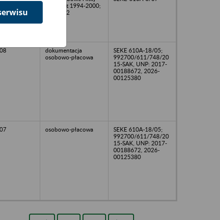
płac z lat 1994-2000;
serwisu
I-IV/2002
08
dokumentacja
SEKE 610A-18/05;
osobowo-płacowa
992700/611/748/20
15-SAK, UNP: 2017-
00188672, 2026-
00125380
07
osobowo-płacowa
SEKE 610A-18/05;
992700/611/748/20
15-SAK, UNP: 2017-
00188672, 2026-
00125380