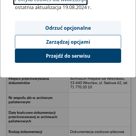
ostatnia aktualizacja 19.08.2024 r.
Wszystkie uwagi można przesyłać poprzez
formularz
Odrzuć opcjonalne
Zarządzaj opcjami
Ukryj wszystkie pozycje bazy
Przejdź do serwisu
Szkoła Podstawowa nr 4 - Wrocław
Archiwum Miejskie we Wrocławiu,
53-440 Wrocław, ul. Stalowa 62, tel.
71 770 20 10
Dokumentacja osobowo-płacowa