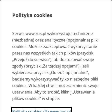
Polityka cookies
Szukaj
Menu
Serwis www.zus.pl wykorzystuje techniczne
(niezbędne) oraz analityczne (opcjonalne) pliki
Rejestry, ewidencje i archiwa
cookies. Możesz zaakceptować wykorzystanie
Baza zlikwidowanych lub
przez nas wszystkich takich plików (przycisk
„Przejdź do serwisu”) lub dostosować swoje
przekształconych zakładów pracy
zgody (przycisk „Zarządzaj opcjami”). Jeśli
wybierzesz przycisk „Odrzuć opcjonalne”,
Nazwa zakładu pracy:
będziemy wykorzystywać tylko niezbędne pliki
cookies. W każdej chwili możesz zmienić swoje
ustawienia. Aby to zrobić, kliknij „Ustawienia
plików cookies” w stopce.
SZUKAJ
Polityka cookies dla www.zus.pl